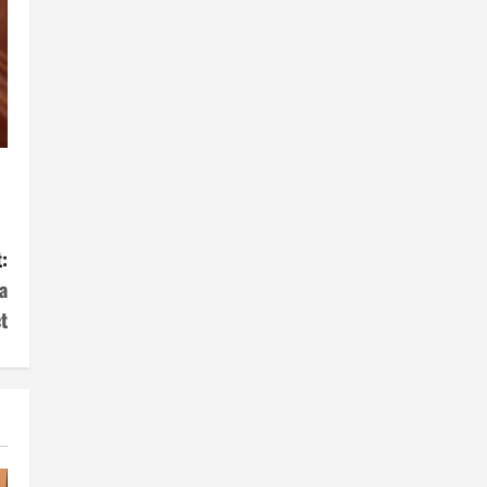
:
a
t