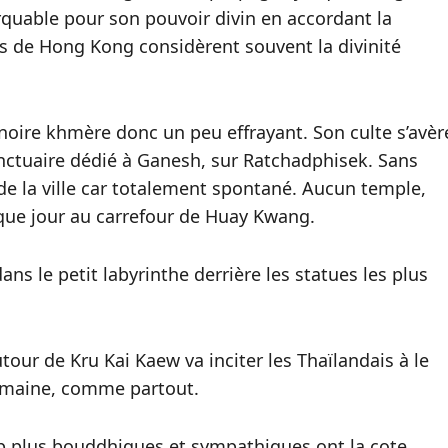
rquable pour son pouvoir divin en accordant la
nts de Hong Kong considèrent souvent la divinité
e noire khmère donc un peu effrayant. Son culte s’avèr
anctuaire dédié à Ganesh, sur Ratchadphisek. Sans
 de la ville car totalement spontané. Aucun temple,
aque jour au carrefour de Huay Kwang.
ns le petit labyrinthe derrière les statues les plus
tour de Kru Kai Kaew va inciter les Thaïlandais à le
domaine, comme partout.
p plus bouddhiques et sympathiques ont la cote.