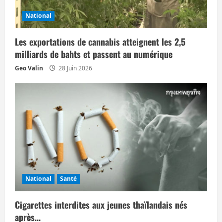
’
National
a
Les exportations de cannabis atteignent les 2,5
r
milliards de bahts et passent au numérique
t
Geo Valin
28 Juin 2026
i
c
l
e
National
Santé
Cigarettes interdites aux jeunes thaïlandais nés
après…