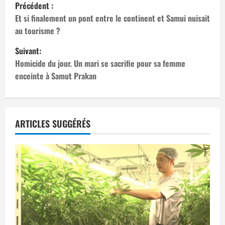
N
Précédent :
a
Et si finalement un pont entre le continent et Samui nuisait
au tourisme ?
v
Suivant:
i
Homicide du jour. Un mari se sacrifie pour sa femme
enceinte à Samut Prakan
g
a
t
ARTICLES SUGGÉRÉS
i
o
n
d