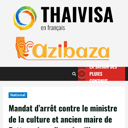
Aller
au
contenu
LA SAISON DES
PLUIES
CONTINUE
National
Mandat d’arrêt contre le ministre
de la culture et ancien maire de