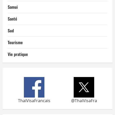
Samui
Santé
Sud
Tourisme
Vie pratique
ThaiVisaFrancais
@ThaiVisaFra