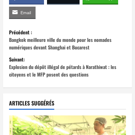
Email
N
Précédent :
a
Bangkok meilleure ville du monde pour les nomades
numériques devant Shanghai et Bucarest
v
Suivant:
i
Explosion du dépôt illégal de pétards à Narathiwat : les
citoyens et le MFP posent des questions
g
a
t
ARTICLES SUGGÉRÉS
i
o