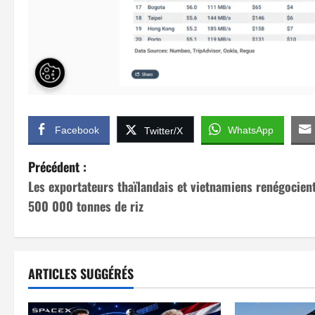
Facebook
WhatsApp
Twitter/X
N
Précédent :
Les exportateurs thaïlandais et vietnamiens renégocien
a
500 000 tonnes de riz
v
i
ARTICLES SUGGÉRÉS
g