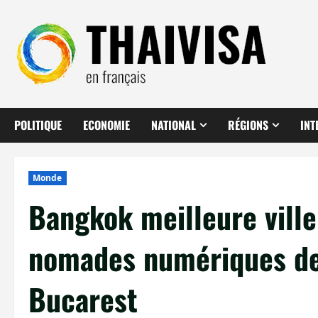
Aller
au
contenu
POLITIQUE
ECONOMIE
NATIONAL
RÉGIONS
INT
Monde
Bangkok meilleure vill
nomades numériques de
Bucarest