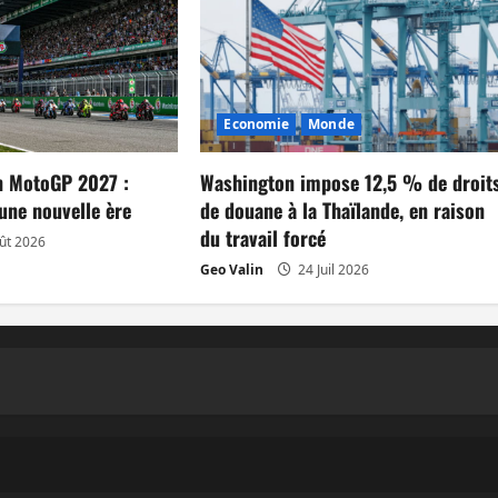
Economie
Monde
n MotoGP 2027 :
Washington impose 12,5 % de droit
une nouvelle ère
de douane à la Thaïlande, en raison
du travail forcé
ût 2026
Geo Valin
24 Juil 2026