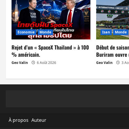
a
t
i
Economie
Monde
Isan
Monde
o
n
Rejet d’un « SpaceX Thailand » à 100
Début de saiso
% américain.
Buriram ouvre 
d
Geo Valin
6 Août 2026
Geo Valin
3 Ao
’
a
r
t
i
À propos
Auteur