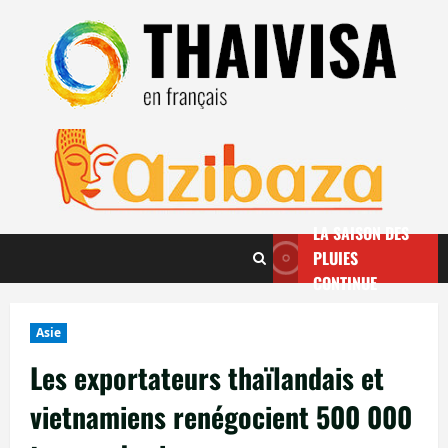
Aller
au
contenu
LA SAISON DES
PLUIES
CONTINUE
Asie
Les exportateurs thaïlandais et
vietnamiens renégocient 500 000