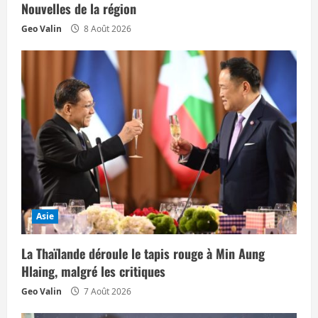
Nouvelles de la région
r
Geo Valin
8 Août 2026
t
i
c
l
e
Asie
La Thaïlande déroule le tapis rouge à Min Aung
Hlaing, malgré les critiques
Geo Valin
7 Août 2026