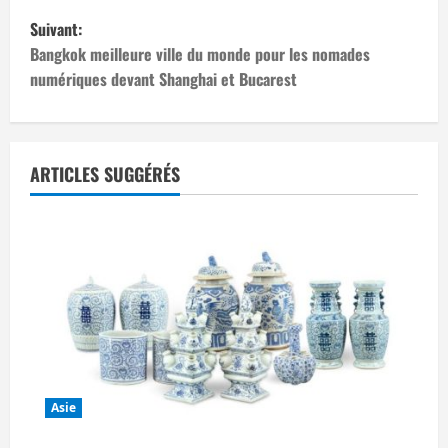
v
Suivant:
i
Bangkok meilleure ville du monde pour les nomades
numériques devant Shanghai et Bucarest
g
a
t
ARTICLES SUGGÉRÉS
i
o
n
d
’
Asie
a