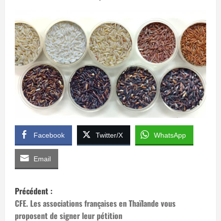
Facebook
Twitter/X
WhatsApp
Email
N
Précédent :
a
CFE. Les associations françaises en Thaïlande vous
proposent de signer leur pétition