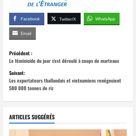
Facebook
WhatsApp
Twitter/X
Email
N
Précédent :
a
Le féminicide du jour s’est déroulé à coups de marteaux
Suivant:
v
Les exportateurs thaïlandais et vietnamiens renégocient
i
500 000 tonnes de riz
g
a
ARTICLES SUGGÉRÉS
t