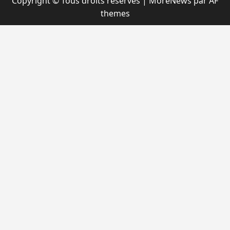
Copyright © Tous droits réservés
|
MoreNews
par AF
themes