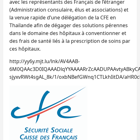
avec les représentants des Français de l’étranger
(Administration consulaire, élus et associations) et
la venue rapide d’une délégation de la CFE en
Thaïlande afin de dégager des solutions pérennes
dans le domaine des hôpitaux à conventionner et
des frais de santé liés à la prescription de soins par
ces hôpitaux.
http://yy6y.mjt.lu/lnk/AV4AAB-
6M0QAAc3D0IQAAADlqYYAAAARrZcAADUPAAvtyABkyCA
sjyxvRWt4sgAL_8k/1/oxbNBefGWnq1CTLkhIitDA/aHR0