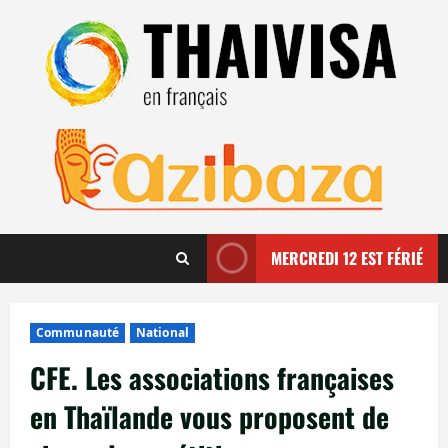
Aller
au
contenu
MERCREDI 12 EST FÉRIÉ
Communauté
National
CFE. Les associations françaises
en Thaïlande vous proposent de