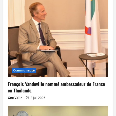
i
o
n
d
’
a
r
Communauté
t
François Vandeville nommé ambassadeur de France
i
en Thaïlande.
c
Geo Valin
2 Juil 2026
l