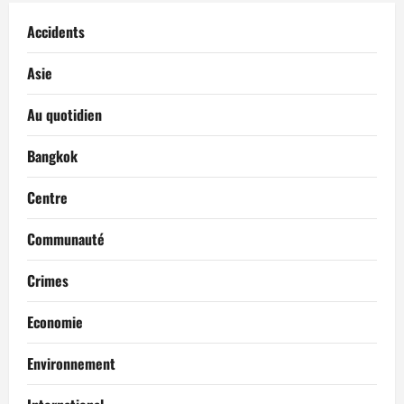
n
Accidents
d
’
Asie
a
Au quotidien
r
Bangkok
t
Centre
i
Communauté
c
Crimes
l
Economie
e
Environnement