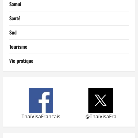
Samui
Santé
Sud
Tourisme
Vie pratique
ThaiVisaFrancais
@ThaiVisaFra