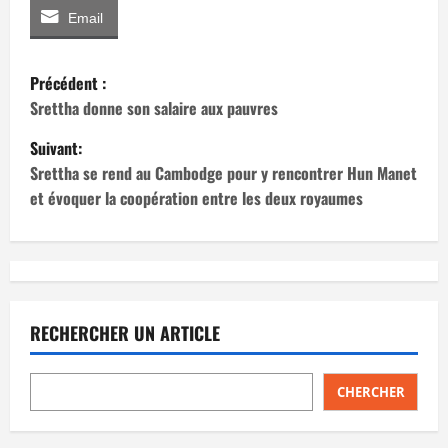
Email
N
Précédent :
a
Srettha donne son salaire aux pauvres
Suivant:
v
Srettha se rend au Cambodge pour y rencontrer Hun Manet
i
et évoquer la coopération entre les deux royaumes
g
a
t
RECHERCHER UN ARTICLE
i
CHERCHER
o