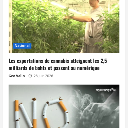
o
n
d
’
National
a
Les exportations de cannabis atteignent les 2,5
r
milliards de bahts et passent au numérique
t
Geo Valin
28 Juin 2026
i
c
l
e