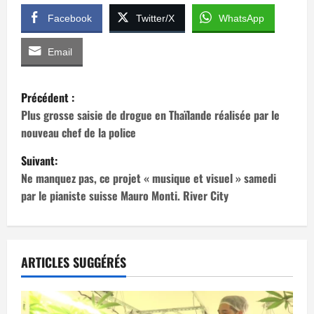
Facebook
Twitter/X
WhatsApp
Email
N
Précédent :
a
Plus grosse saisie de drogue en Thaïlande réalisée par le
nouveau chef de la police
v
Suivant:
i
Ne manquez pas, ce projet « musique et visuel » samedi
par le pianiste suisse Mauro Monti. River City
g
a
t
ARTICLES SUGGÉRÉS
i