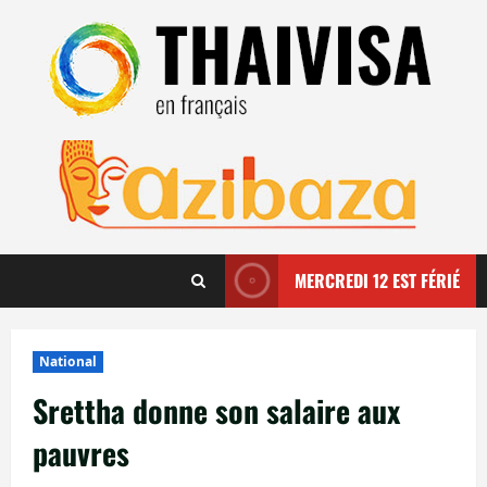
Aller
au
contenu
MERCREDI 12 EST FÉRIÉ
National
Srettha donne son salaire aux
pauvres