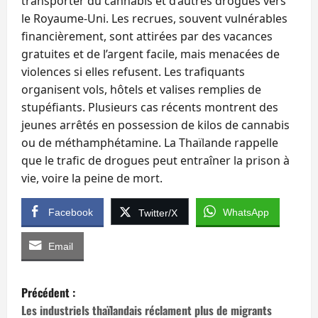
transporter du cannabis et d’autres drogues vers
le Royaume‑Uni. Les recrues, souvent vulnérables
financièrement, sont attirées par des vacances
gratuites et de l’argent facile, mais menacées de
violences si elles refusent. Les trafiquants
organisent vols, hôtels et valises remplies de
stupéfiants. Plusieurs cas récents montrent des
jeunes arrêtés en possession de kilos de cannabis
ou de méthamphétamine. La Thaïlande rappelle
que le trafic de drogues peut entraîner la prison à
vie, voire la peine de mort.
Facebook
WhatsApp
Twitter/X
Email
N
Précédent :
a
Les industriels thaïlandais réclament plus de migrants