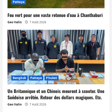
a
Pattaya
r
Feu vert pour une vaste retenue d’eau à Chanthaburi
t
Geo Valin
7 Août 2026
i
c
l
e
Bangkok
Pattaya
Phuket
Un Britannique et un Chinois meurent à scooter. Une
Suédoise arrêtée. Retour des dollars magiques. Etc.
Geo Valin
7 Août 2026