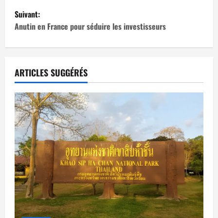
Suivant:
v
Anutin en France pour séduire les investisseurs
i
g
ARTICLES SUGGÉRÉS
a
t
i
o
n
d
’