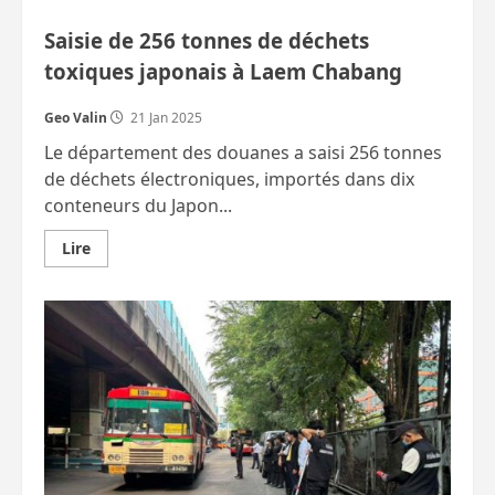
drogué.
Etc.
Saisie de 256 tonnes de déchets
toxiques japonais à Laem Chabang
Geo Valin
21 Jan 2025
Le département des douanes a saisi 256 tonnes
de déchets électroniques, importés dans dix
conteneurs du Japon...
En
Lire
savoir
plus
sur
Saisie
de
256
tonnes
de
déchets
toxiques
japonais
à
Laem
Chabang