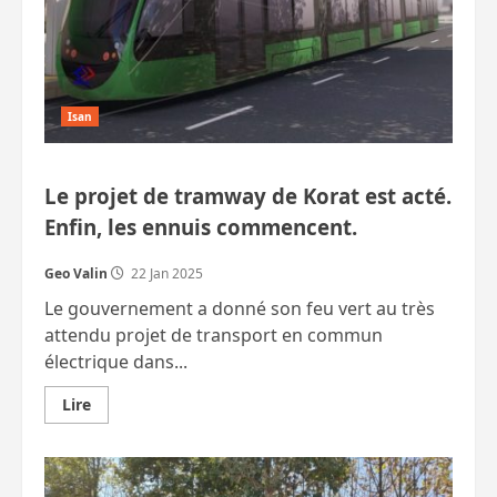
Isan
Le projet de tramway de Korat est acté.
Enfin, les ennuis commencent.
Geo Valin
22 Jan 2025
Le gouvernement a donné son feu vert au très
attendu projet de transport en commun
électrique dans...
En
Lire
savoir
plus
sur
Le
projet
de