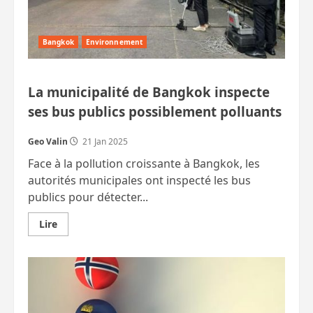
Bangkok
Environnement
La municipalité de Bangkok inspecte
ses bus publics possiblement polluants
Geo Valin
21 Jan 2025
Face à la pollution croissante à Bangkok, les
autorités municipales ont inspecté les bus
publics pour détecter...
En
Lire
savoir
plus
sur
La
municipalité
de
Bangkok
inspecte
ses