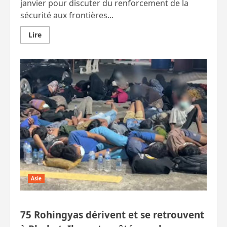
janvier pour discuter du renforcement de la
sécurité aux frontières...
En
Lire
savoir
plus
sur
Les
ministres
de
la
Défense
reconnaissent
que
le
problème
des
crimes
transfrontaliers
est
lié
aux
fonctionnaires
thaïlandais
Asie
corrompus
75 Rohingyas dérivent et se retrouvent