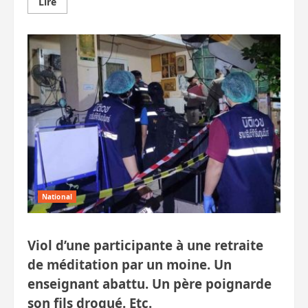
En
Lire
savoir
plus
sur
Bangkok,
deuxième
« meilleure
ville
du
monde »
selon
TIME
OUT
National
Viol d’une participante à une retraite
de méditation par un moine. Un
enseignant abattu. Un père poignarde
son fils drogué. Etc.