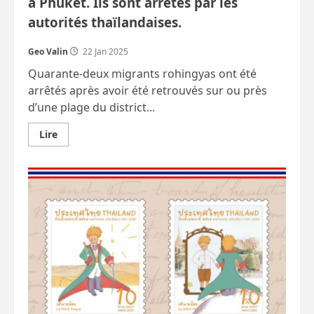
à Phuket. Ils sont arrêtés par les
autorités thaïlandaises.
Geo Valin
22 Jan 2025
Quarante-deux migrants rohingyas ont été
arrêtés après avoir été retrouvés sur ou près
d’une plage du district...
En
Lire
savoir
plus
sur
75
Rohingyas
dérivent
et
se
retrouvent
à
Phuket.
Ils
sont
arrêtés
par
les
autorités
thaïlandaises.