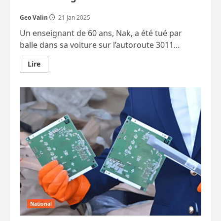
Geo Valin
21 Jan 2025
Un enseignant de 60 ans, Nak, a été tué par
balle dans sa voiture sur l’autoroute 3011...
En
Lire
savoir
plus
sur
Viol
d’une
participante
à
une
retraite
de
méditation
par
un
moine.
Un
enseignant
abattu.
Un
père
poignarde
National
son
fils