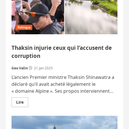
Politique
Thaksin injurie ceux qui l’accusent de
corruption
Geo Valin
21 Jan 2025
L’ancien Premier ministre Thaksin Shinawatra a
déclaré qu’il avait acheté légalement le
« domaine Alpine ». Ses propos interviennent...
En
Lire
savoir
plus
sur
Thaksin
injurie
ceux