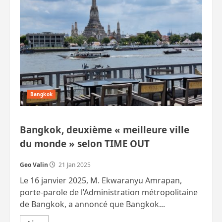
qui
l’accusent
de
corruption
Bangkok
Bangkok, deuxième « meilleure ville
du monde » selon TIME OUT
Geo Valin
21 Jan 2025
Le 16 janvier 2025, M. Ekwaranyu Amrapan,
porte-parole de l’Administration métropolitaine
de Bangkok, a annoncé que Bangkok...