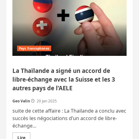
bus
publics
possiblement
polluants
Pays francophones
La Thaïlande a signé un accord de
libre-échange avec la Suisse et les 3
autres pays de l’AELE
Geo Valin
20 Jan 2025
suite de cette affaire : La Thaïlande a conclu avec
succès les négociations d’un accord de libre-
échange...
En
Lire