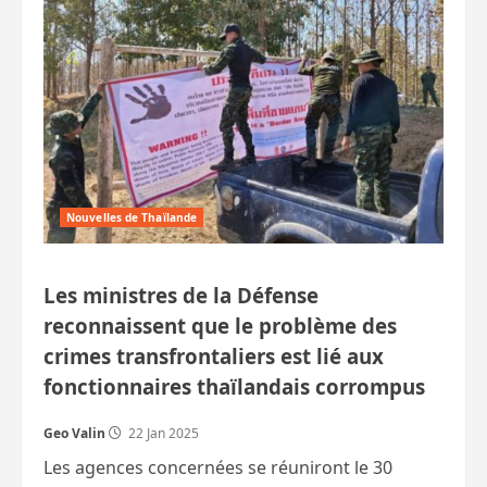
tramway
de
Korat
est
acté.
Enfin,
les
ennuis
commencent.
Nouvelles de Thaïlande
Les ministres de la Défense
reconnaissent que le problème des
crimes transfrontaliers est lié aux
fonctionnaires thaïlandais corrompus
Geo Valin
22 Jan 2025
Les agences concernées se réuniront le 30