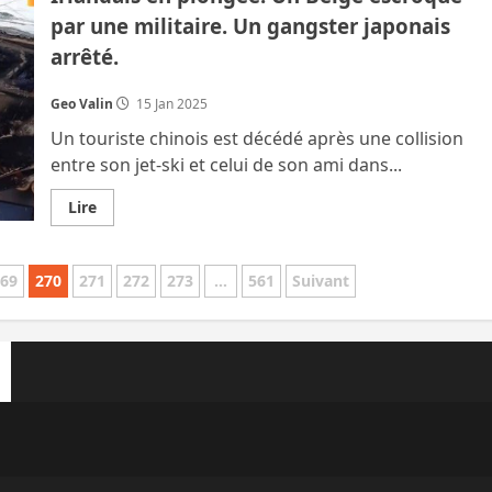
familles
par une militaire. Un gangster japonais
pauvres
accèdent
arrêté.
à
l’enseignement
supérieur
en
Geo Valin
15 Jan 2025
Thaïlande
Un touriste chinois est décédé après une collision
entre son jet-ski et celui de son ami dans...
En
Lire
savoir
plus
sur
Un
269
270
271
272
273
…
561
Suivant
Chinois
meurt
à
jet
ski,
un
jeune
Irlandais
en
plongée.
Un
Belge
escroqué
par