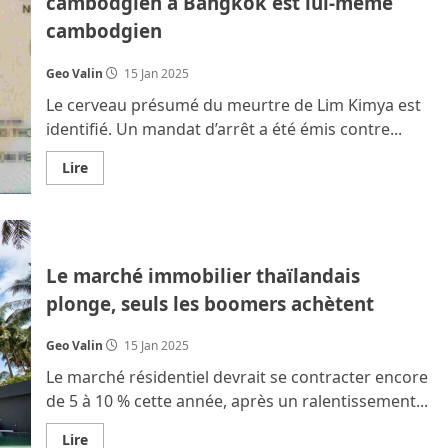
cambodgien à Bangkok est lui-même
tabassent
leurs
cambodgien
employés
birmans,
grièvement
blessés
Geo Valin
15 Jan 2025
et
inconscients.
Le cerveau présumé du meurtre de Lim Kimya est
Vidéo
identifié. Un mandat d’arrêt a été émis contre...
En
Lire
savoir
plus
sur
Le
cerveau
du
meurtre
Le marché immobilier thaïlandais
d’un
Franco-
plonge, seuls les boomers achètent
cambodgien
à
Bangkok
Geo Valin
15 Jan 2025
est
lui-
Le marché résidentiel devrait se contracter encore
même
cambodgien
de 5 à 10 % cette année, après un ralentissement...
En
Lire