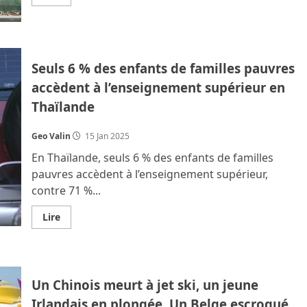
savoir
plus
sur
Le
marché
immobilier
thaïlandais
Seuls 6 % des enfants de familles pauvres
plonge,
seuls
accèdent à l’enseignement supérieur en
les
boomers
Thaïlande
achètent
Geo Valin
15 Jan 2025
En Thaïlande, seuls 6 % des enfants de familles
pauvres accèdent à l’enseignement supérieur,
contre 71 %...
En
Lire
savoir
plus
sur
Seuls
6
%
Un Chinois meurt à jet ski, un jeune
des
enfants
Irlandais en plongée. Un Belge escroqué
de