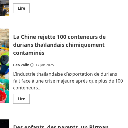
En
Lire
savoir
plus
sur
Nette
réduction
des
La Chine rejette 100 conteneurs de
embouteillages
à
durians thaïlandais chimiquement
Bangkok…
selon
contaminés
la
municipalité
Geo Valin
17 Jan 2025
L’industrie thaïlandaise d’exportation de durians
fait face à une crise majeure après que plus de 100
conteneurs...
En
Lire
savoir
plus
sur
La
Chine
rejette
Des enfants, des parents, un Birman
100