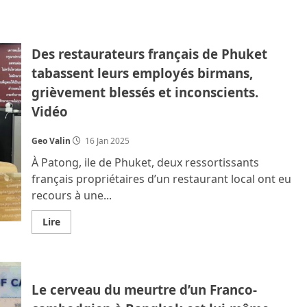
plus
sur
Le
SMART
visa
Des restaurateurs français de Phuket
quasi
supprimé.
tabassent leurs employés birmans,
Le
visa
grièvement blessés et inconscients.
LTR
moins
Vidéo
difficile
à
obtenir
pour
Geo Valin
16 Jan 2025
rester
en
À Patong, ile de Phuket, deux ressortissants
Thaïlande
français propriétaires d’un restaurant local ont eu
recours à une...
En
Lire
savoir
plus
sur
Des
restaurateurs
français
Le cerveau du meurtre d’un Franco-
de
Phuket