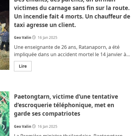
conteneurs
victimes du carnage sans fin sur la route.
de
durians
Un incendie fait 4 morts. Un chauffeur de
thaïlandais
chimiquement
taxi agresse un client.
contaminés
Geo Valin
16 Jan 2025
Une enseignante de 26 ans, Ratanaporn, a été
impliquée dans un accident mortel le 14 janvier à...
En
Lire
savoir
plus
sur
Des
enfants,
des
Paetongtarn, victime d’une tentative
parents,
un
d’escroquerie téléphonique, met en
Birman
victimes
garde ses compatriotes
du
carnage
sans
fin
Geo Valin
16 Jan 2025
sur
la
La Première ministre thaïlandaise, Paetongtarn