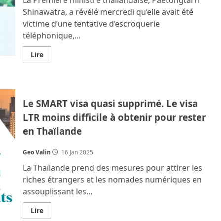
route.
Un
Shinawatra, a révélé mercredi qu’elle avait été
incendie
victime d’une tentative d’escroquerie
fait
4
téléphonique,...
morts.
Un
chauffeur
En
Lire
de
savoir
taxi
plus
agresse
sur
un
Paetongtarn,
client.
victime
d’une
Le SMART visa quasi supprimé. Le visa
tentative
d’escroquerie
LTR moins difficile à obtenir pour rester
téléphonique,
met
en Thaïlande
en
garde
ses
compatriotes
Geo Valin
16 Jan 2025
La Thaïlande prend des mesures pour attirer les
riches étrangers et les nomades numériques en
assouplissant les...
En
Lire
savoir