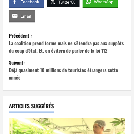
Facebook
WhatsApp
Twitter/X
Email
N
Précédent :
a
La coalition prend forme mais ne s’étendra pas aux suppôts
du coup d’état. Et, on évitera de parler de la loi 112
v
Suivant:
i
Déjà quasiment 10 millions de touristes étrangers cette
année
g
a
t
ARTICLES SUGGÉRÉS
i
o