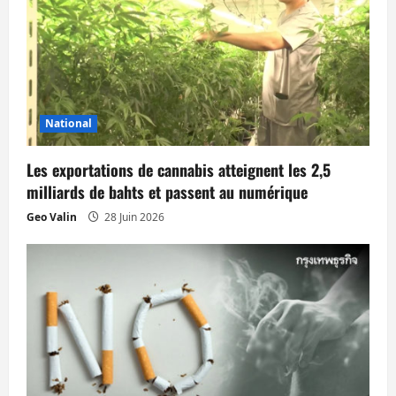
n
d
’
National
a
Les exportations de cannabis atteignent les 2,5
r
milliards de bahts et passent au numérique
t
Geo Valin
28 Juin 2026
i
c
l
e