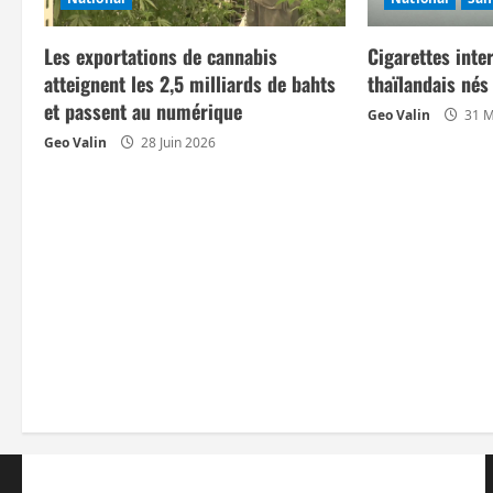
o
n
Les exportations de cannabis
Cigarettes inte
atteignent les 2,5 milliards de bahts
thaïlandais né
d
et passent au numérique
Geo Valin
31 M
Geo Valin
28 Juin 2026
’
a
r
t
i
c
l
e