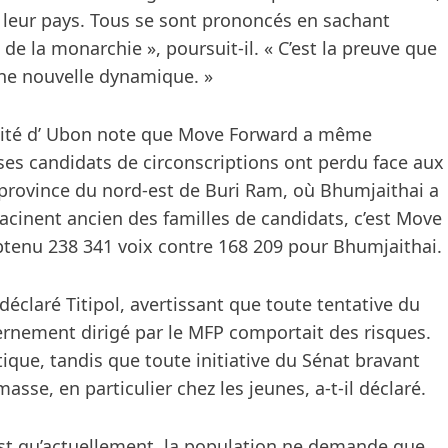
 leur pays. Tous se sont prononcés en sachant
de la monarchie », poursuit-il. « C’est la preuve que
ne nouvelle dynamique. »
rsité d’ Ubon note que Move Forward a même
ses candidats de circonscriptions ont perdu face aux
a province du nord-est de Buri Ram, où Bhumjaithai a
acinent ancien des familles de candidats, c’est Move
obtenu 238 341 voix contre 168 209 pour Bhumjaithai.
déclaré Titipol, avertissant que toute tentative du
rnement dirigé par le MFP comportait des risques.
ique, tandis que toute initiative du Sénat bravant
asse, en particulier chez les jeunes, a-t-il déclaré.
est qu’actuellement, la population ne demande que