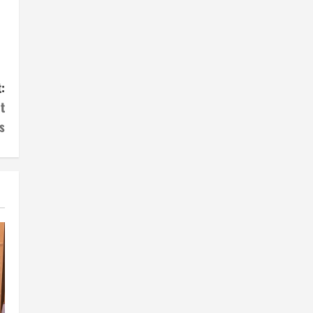
:
t
s