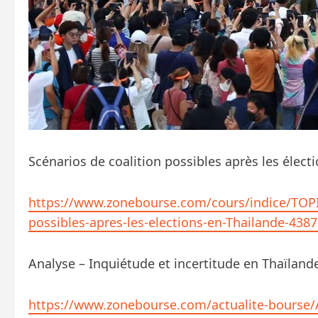
Scénarios de coalition possibles après les élect
https://www.zonebourse.com/cours/indice/TOPIX
possibles-apres-les-elections-en-Thailande-438
Analyse – Inquiétude et incertitude en Thaïlande
https://www.zonebourse.com/actualite-bourse/A