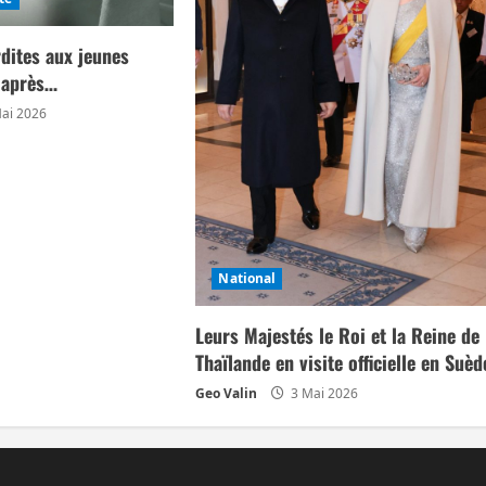
rdites aux jeunes
s après…
ai 2026
National
Leurs Majestés le Roi et la Reine de
Thaïlande en visite officielle en Suèd
Geo Valin
3 Mai 2026