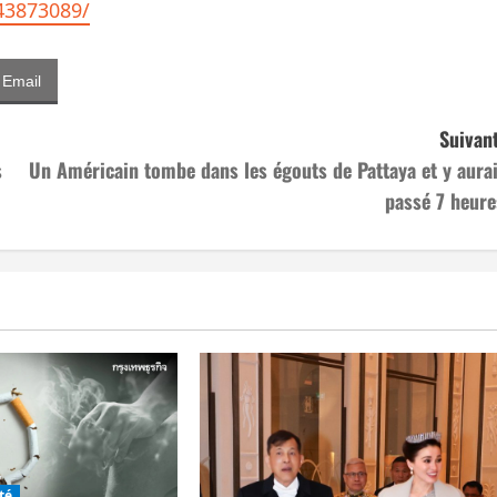
–43873089/
Email
Suivant
s
Un Américain tombe dans les égouts de Pattaya et y aurai
passé 7 heure
té