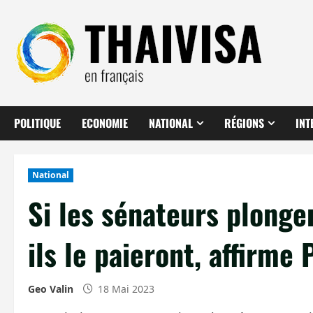
Aller
au
contenu
POLITIQUE
ECONOMIE
NATIONAL
RÉGIONS
INT
National
Si les sénateurs plonge
ils le paieront, affirme P
Geo Valin
18 Mai 2023