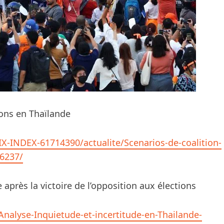
ions en Thaïlande
-INDEX-61714390/actualite/Scenarios-de-coalition-
76237/
 après la victoire de l’opposition aux élections
nalyse-Inquietude-et-incertitude-en-Thailande-