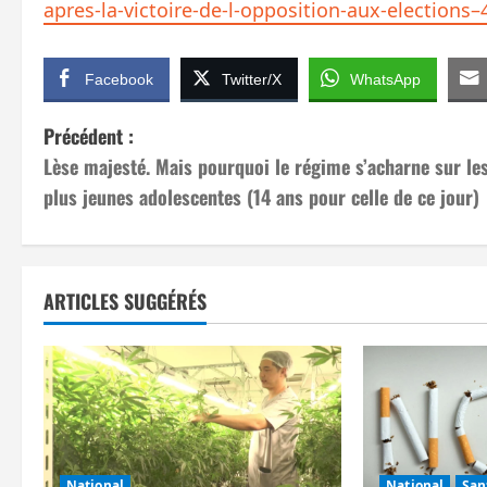
apres-la-victoire-de-l-opposition-aux-elections
Facebook
Twitter/X
WhatsApp
N
Précédent :
Lèse majesté. Mais pourquoi le régime s’acharne sur le
a
plus jeunes adolescentes (14 ans pour celle de ce jour)
v
i
ARTICLES SUGGÉRÉS
g
a
t
i
National
National
San