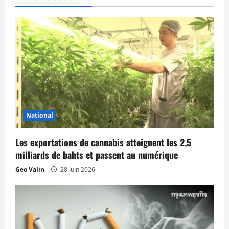
t
i
o
n
d
’
National
a
Les exportations de cannabis atteignent les 2,5
r
milliards de bahts et passent au numérique
t
Geo Valin
28 Juin 2026
i
c