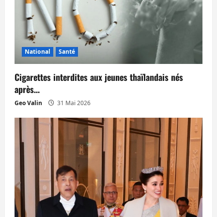
l
e
National
Santé
Cigarettes interdites aux jeunes thaïlandais nés
après…
Geo Valin
31 Mai 2026