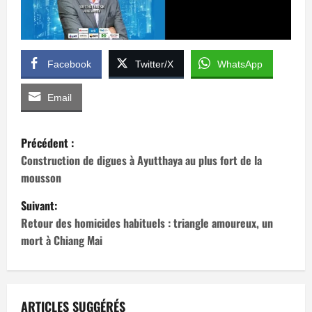
Facebook
Twitter/X
WhatsApp
Email
N
Précédent :
a
Construction de digues à Ayutthaya au plus fort de la
mousson
v
Suivant:
i
Retour des homicides habituels : triangle amoureux, un
mort à Chiang Mai
g
a
ARTICLES SUGGÉRÉS