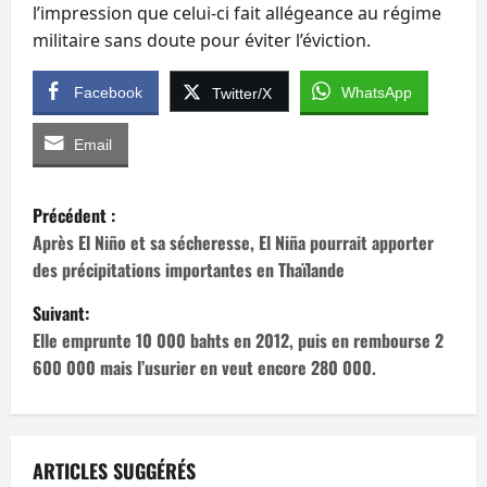
l’impression que celui-ci fait allégeance au régime
militaire sans doute pour éviter l’éviction.
Facebook
WhatsApp
Twitter/X
Email
N
Précédent :
a
Après El Niño et sa sécheresse, El Niña pourrait apporter
des précipitations importantes en Thaïlande
v
Suivant:
i
Elle emprunte 10 000 bahts en 2012, puis en rembourse 2
600 000 mais l’usurier en veut encore 280 000.
g
a
t
ARTICLES SUGGÉRÉS