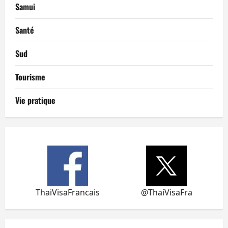
Samui
Santé
Sud
Tourisme
Vie pratique
ThaiVisaFrancais
@ThaiVisaFra