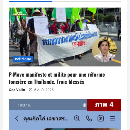
i
o
n
d
’
Politique
a
P-Move manifeste et milite pour une réforme
r
foncière en Thaïlande. Trois blessés
Geo Valin
6 Août 2026
t
i
c