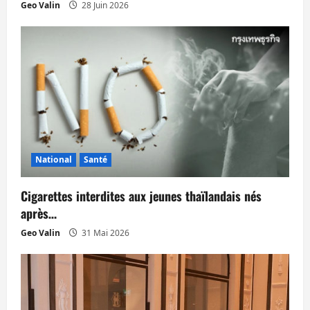
t
Geo Valin
28 Juin 2026
i
c
l
e
National
Santé
Cigarettes interdites aux jeunes thaïlandais nés
après…
Geo Valin
31 Mai 2026