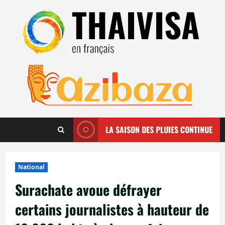
Aller
au
contenu
LA SAISON DES PLUIES CONTINUE
National
Surachate avoue défrayer
certains journalistes à hauteur de