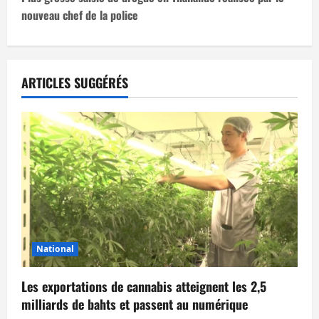
nouveau chef de la police
g
a
t
ARTICLES SUGGÉRÉS
i
o
n
d
’
National
a
Les exportations de cannabis atteignent les 2,5
r
milliards de bahts et passent au numérique