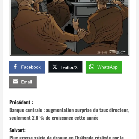
Facebook
WhatsApp
Twitter/X
Email
N
Précédent :
a
Banque centrale : augmentation surprise du taux directeur,
seulement 2,8 % de croissance cette année
v
Suivant:
i
Plus grosse saisie de drogue en Thaïlande réalisée par le