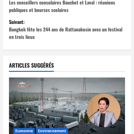
a
Les conseillers consulaires Bauchet et Laval : réunions
publiques et bourses scolaires
v
Suivant:
i
Bangkok fête les 244 ans de Rattanakosin avec un festival
en trois lieux
g
a
t
ARTICLES SUGGÉRÉS
i
o
n
d
’
Economie
Environnement