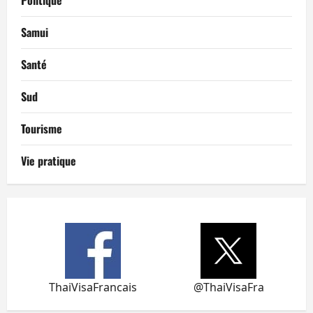
Politique
Samui
Santé
Sud
Tourisme
Vie pratique
ThaiVisaFrancais
@ThaiVisaFra