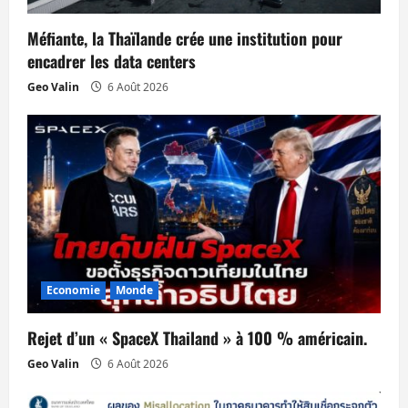
a
Méfiante, la Thaïlande crée une institution pour
r
encadrer les data centers
Geo Valin
6 Août 2026
t
i
c
l
e
Economie
Monde
Rejet d’un « SpaceX Thailand » à 100 % américain.
Geo Valin
6 Août 2026