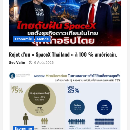
c
l
e
Economie
Monde
Rejet d’un « SpaceX Thailand » à 100 % américain.
Geo Valin
6 Août 2026
Economie