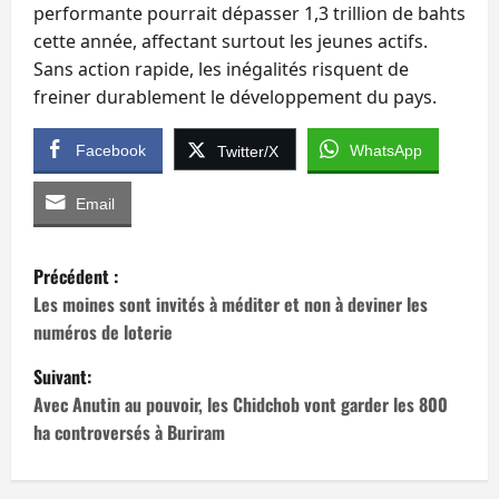
performante pourrait dépasser 1,3 trillion de bahts
cette année, affectant surtout les jeunes actifs.
Sans action rapide, les inégalités risquent de
freiner durablement le développement du pays.
Facebook
WhatsApp
Twitter/X
Email
N
Précédent :
a
Les moines sont invités à méditer et non à deviner les
numéros de loterie
v
Suivant:
i
Avec Anutin au pouvoir, les Chidchob vont garder les 800
ha controversés à Buriram
g