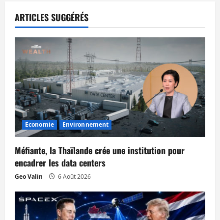
a
t
ARTICLES SUGGÉRÉS
i
o
n
d
’
Economie
Environnement
a
Méfiante, la Thaïlande crée une institution pour
r
encadrer les data centers
Geo Valin
6 Août 2026
t
i