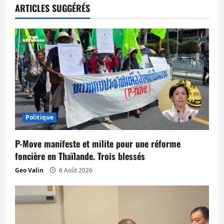
t
ARTICLES SUGGÉRÉS
i
o
n
d
’
Politique
a
P-Move manifeste et milite pour une réforme
r
foncière en Thaïlande. Trois blessés
Geo Valin
6 Août 2026
t
i
c