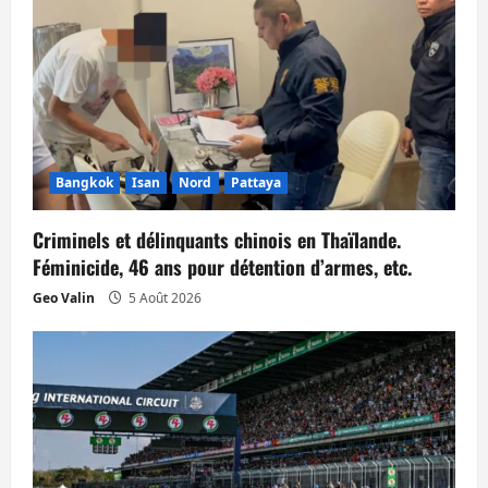
l
e
Bangkok
Isan
Nord
Pattaya
Criminels et délinquants chinois en Thaïlande.
Féminicide, 46 ans pour détention d’armes, etc.
Geo Valin
5 Août 2026