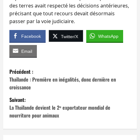
des terres avait respecté les décisions antérieures,
précisant que tout recours devait désormais
passer par la voie judiciaire.
Facebook
WhatsApp
Twitter/X
Email
N
Précédent :
a
Thaïlande : Première en inégalités, donc dernière en
croissance
v
Suivant:
i
La Thaïlande devient le 2ᵉ exportateur mondial de
nourriture pour animaux
g
a