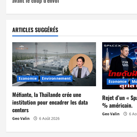
avant le coup d’envoi
v
i
ARTICLES SUGGÉRÉS
g
a
t
i
Economie
Environnement
Economie
Mo
o
Méfiante, la Thaïlande crée une
n
Rejet d’un « Sp
institution pour encadrer les data
% américain.
centers
d
Geo Valin
6 Ao
Geo Valin
6 Août 2026
’