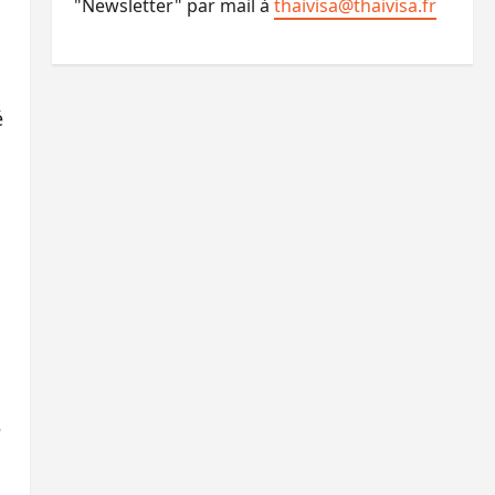
"Newsletter" par mail à
thaivisa@thaivisa.fr
é
e