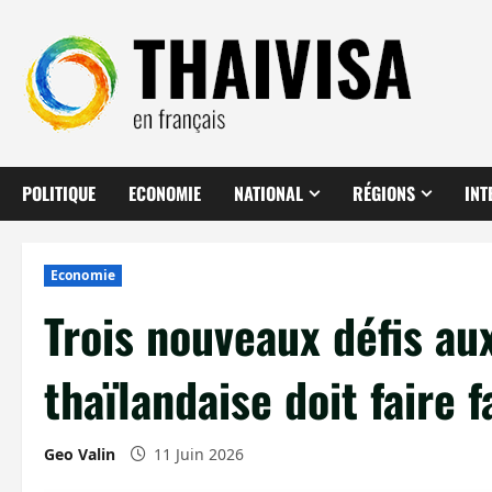
Aller
au
contenu
POLITIQUE
ECONOMIE
NATIONAL
RÉGIONS
INT
Economie
Trois nouveaux défis au
thaïlandaise doit faire 
Geo Valin
11 Juin 2026