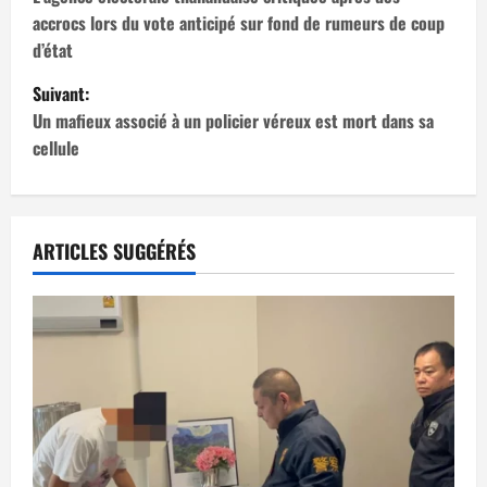
a
accrocs lors du vote anticipé sur fond de rumeurs de coup
v
d’état
i
Suivant:
Un mafieux associé à un policier véreux est mort dans sa
g
cellule
a
t
ARTICLES SUGGÉRÉS
i
o
n
d
’