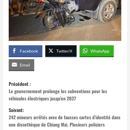
Facebook
Twitter/X
WhatsApp
Email
N
Précédent :
a
Le gouvernement prolonge les subventions pour les
véhicules électriques jusqu’en 2027
v
Suivant:
i
242 mineurs arrêtés avec de fausses cartes d’identité dans
une discothèque de Chiang Mai. Plusieurs policiers