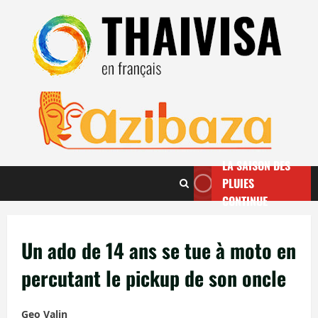
Aller
au
contenu
LA SAISON DES
PLUIES
CONTINUE
Un ado de 14 ans se tue à moto en
percutant le pickup de son oncle
Geo Valin