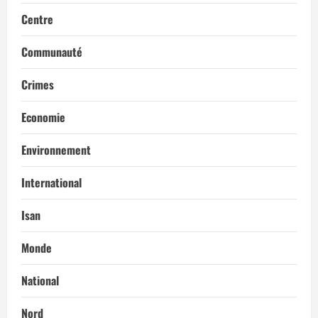
i
Centre
c
Communauté
l
Crimes
e
Economie
Environnement
International
Isan
Monde
National
Nord