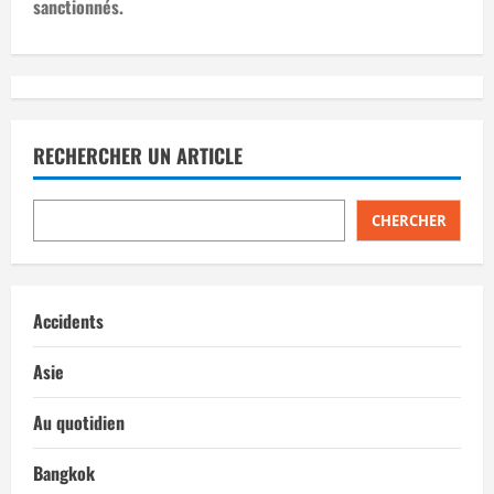
g
sanctionnés.
a
t
i
RECHERCHER UN ARTICLE
o
n
CHERCHER
d
’
Accidents
a
Asie
r
Au quotidien
t
Bangkok