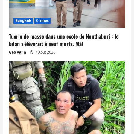
d
’
Bangkok
Crimes
a
Tuerie de masse dans une école de Nonthaburi : le
r
bilan s’élèverait à neuf morts. MàJ
t
Geo Valin
7 Août 2026
i
c
l
e