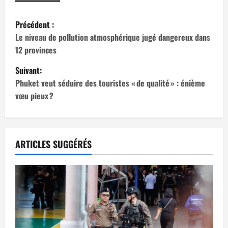
N
Précédent :
a
Le niveau de pollution atmosphérique jugé dangereux dans
12 provinces
v
Suivant:
i
Phuket veut séduire des touristes « de qualité » : énième
vœu pieux ?
g
a
t
ARTICLES SUGGÉRÉS
i
o
n