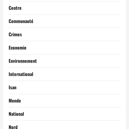
Centre
i
c
Communauté
l
Crimes
e
Economie
Environnement
International
Isan
Monde
National
Nord