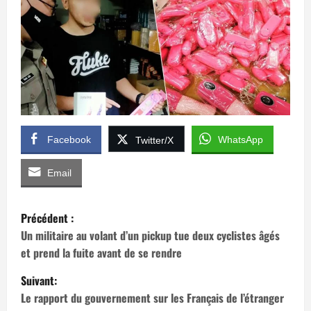
Facebook
WhatsApp
Twitter/X
Email
N
Précédent :
a
Un militaire au volant d’un pickup tue deux cyclistes âgés
et prend la fuite avant de se rendre
v
Suivant:
i
Le rapport du gouvernement sur les Français de l’étranger