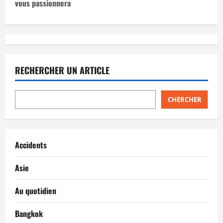
vous passionnera
g
a
t
RECHERCHER UN ARTICLE
i
o
CHERCHER
n
d
Accidents
’
Asie
a
Au quotidien
r
Bangkok
t