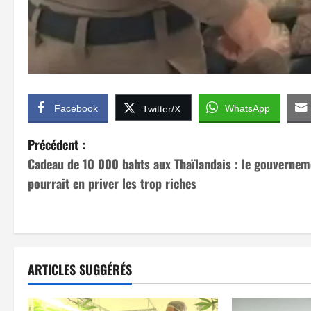
Facebook
WhatsApp
Twitter/X
N
Précédent :
Cadeau de 10 000 bahts aux Thaïlandais : le gouvernem
a
pourrait en priver les trop riches
v
i
g
ARTICLES SUGGÉRÉS
a