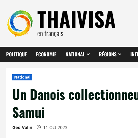
Aller
au
contenu
POLITIQUE
ECONOMIE
NATIONAL
RÉGIONS
INT
National
Un Danois collectionneu
Samui
Geo Valin
11 Oct 2023