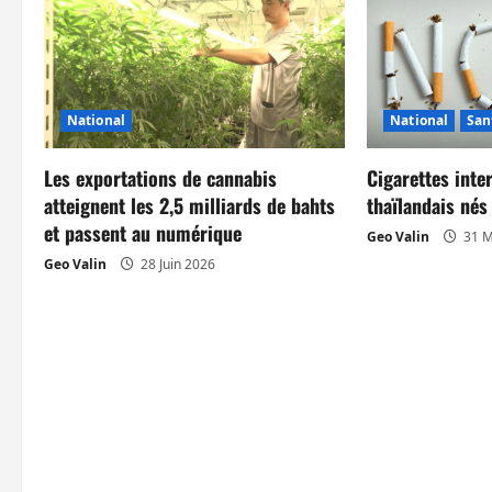
t
i
o
National
National
San
n
Les exportations de cannabis
Cigarettes inte
d
atteignent les 2,5 milliards de bahts
thaïlandais né
et passent au numérique
’
Geo Valin
31 M
Geo Valin
28 Juin 2026
a
r
t
i
c