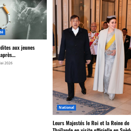
té
rdites aux jeunes
s après…
ai 2026
National
Leurs Majestés le Roi et la Reine de
Thaïlande en visite officielle en Suèd