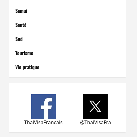
Samui
Santé
Sud
Tourisme
Vie pratique
ThaiVisaFrancais
@ThaiVisaFra