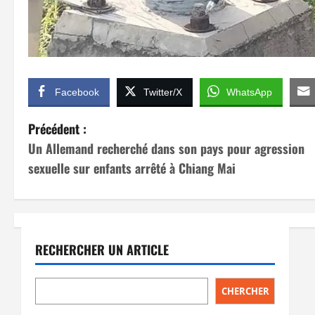
Facebook
Twitter/X
WhatsApp
N
Précédent :
Un Allemand recherché dans son pays pour agression
a
sexuelle sur enfants arrêté à Chiang Mai
v
i
g
RECHERCHER UN ARTICLE
a
CHERCHER
t