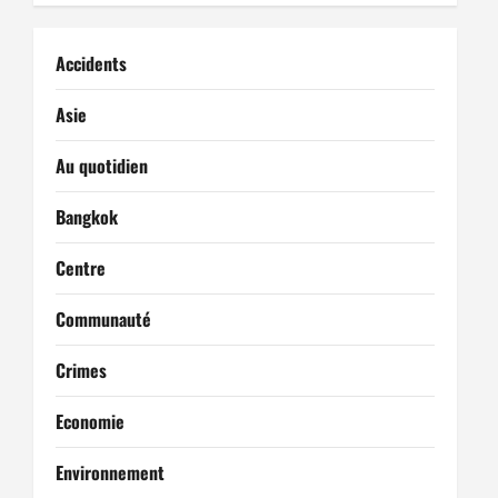
i
Accidents
o
Asie
n
Au quotidien
d
’
Bangkok
a
Centre
r
Communauté
t
Crimes
i
Economie
c
Environnement