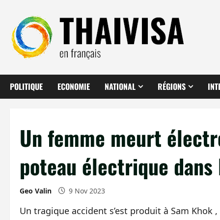
Aller
au
contenu
POLITIQUE
ECONOMIE
NATIONAL
RÉGIONS
INT
Un femme meurt électr
poteau électrique dans 
Geo Valin
9 Nov 2023
Un tragique accident s’est produit à Sam Khok 