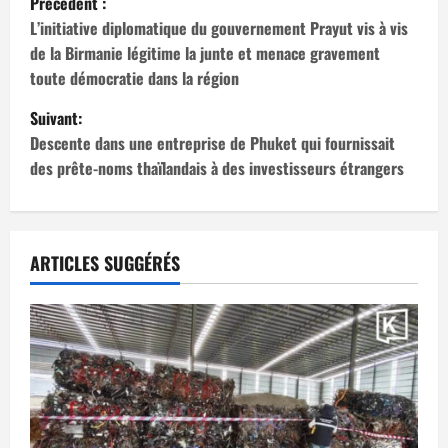
Précédent :
a
L’initiative diplomatique du gouvernement Prayut vis à vis
de la Birmanie légitime la junte et menace gravement
v
toute démocratie dans la région
i
Suivant:
Descente dans une entreprise de Phuket qui fournissait
g
des prête-noms thaïlandais à des investisseurs étrangers
a
t
ARTICLES SUGGÉRÉS
i
o
n
d