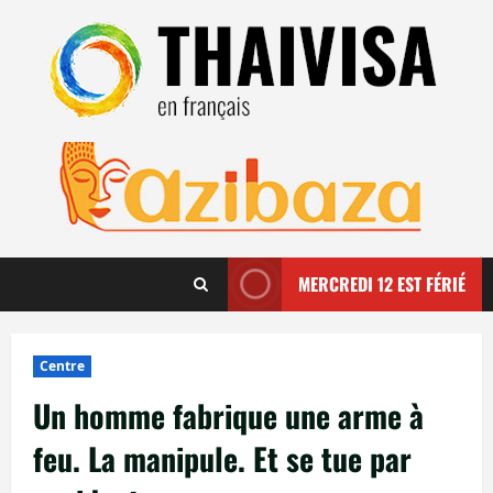
Aller
au
contenu
MERCREDI 12 EST FÉRIÉ
Centre
Un homme fabrique une arme à
feu. La manipule. Et se tue par