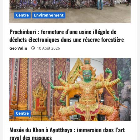
’
a
Centre
Environnement
r
Prachinburi : fermeture d’une usine illégale de
t
déchets électroniques dans une réserve forestière
Geo Valin
10 Août 2026
i
c
l
e
Centre
Musée du Khon à Ayutthaya : immersion dans l’art
royal des masques