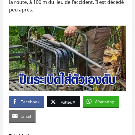
la route, à 100 m du lieu de l’accident. Il est décédé
peu après.
Facebook
WhatsApp
Twitter/X
Email
N