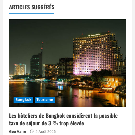
a
ARTICLES SUGGÉRÉS
t
i
o
n
d
’
a
Bangkok
Tourisme
r
Les hôteliers de Bangkok considèrent la possible
t
taxe de séjour de 3 % trop élevée
i
Geo Valin
5 Août 2026