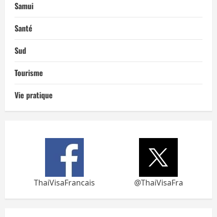
Samui
Santé
Sud
Tourisme
Vie pratique
ThaiVisaFrancais
@ThaiVisaFra