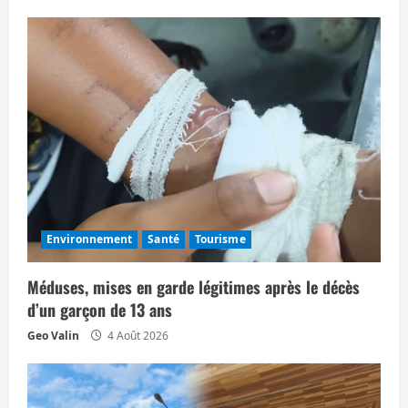
c
l
e
Environnement
Santé
Tourisme
Méduses, mises en garde légitimes après le décès
d’un garçon de 13 ans
Geo Valin
4 Août 2026