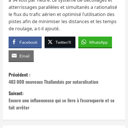
à 94 vols par heure. Le système de décollages et
atterrissages parallèles et simultanés a rationalisé
le flux du trafic aérien et optimisé l’utilisation des
pistes afin de minimiser les distances et les temps
de roulage, a-t-il ajouté.
Facebook
Twitter/X
WhatsApp
Email
N
Précédent :
a
483 000 nouveaux Thaïlandais par naturalisation
Suivant:
v
Encore une influenceuse qui se livre à l’escroquerie et se
i
fait arrêter
g