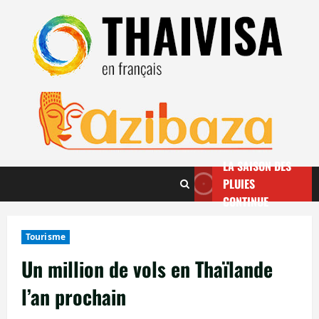
Aller
au
contenu
LA SAISON DES
PLUIES
CONTINUE
Tourisme
Un million de vols en Thaïlande
l’an prochain