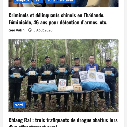
Bangkok
Isan
Nord
Pattaya
r
t
Criminels et délinquants chinois en Thaïlande.
Féminicide, 46 ans pour détention d’armes, etc.
i
Geo Valin
5 Août 2026
c
l
e
Nord
Chiang Rai : trois trafiquants de drogue abattus lors