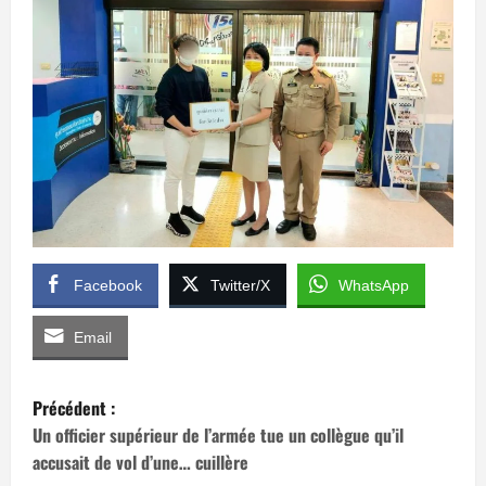
Facebook
Twitter/X
WhatsApp
Email
N
Précédent :
a
Un officier supérieur de l’armée tue un collègue qu’il
accusait de vol d’une… cuillère