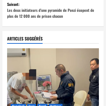
v
Suivant:
i
Les deux initiateurs d’une pyramide de Ponzi écopent de
plus de 12 000 ans de prison chacun
g
a
t
ARTICLES SUGGÉRÉS
i
o
n
d
’
a