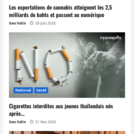
Les exportations de cannabis atteignent les 2,5
r
milliards de bahts et passent au numérique
t
Geo Valin
28 Juin 2026
i
c
l
e
National
Santé
Cigarettes interdites aux jeunes thaïlandais nés
après…
Geo Valin
31 Mai 2026