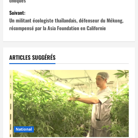
choqués
v
Suivant:
i
Un militant écologiste thaïlandais, défenseur du Mékong,
récompensé par la Asia Foundation en Californie
g
a
t
ARTICLES SUGGÉRÉS
i
o
n
d
’
National
a