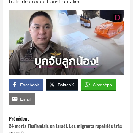
trafic de drogue transfrontalier.
Facebook
Twitter/X
WhatsApp
Email
N
Précédent :
a
24 morts Thaïlandais en Israël. Les migrants rapatriés très