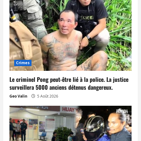
n
d
’
a
r
Crimes
t
Le criminel Pong peut-être lié à la police. La justice
i
surveillera 5000 anciens détenus dangereux.
Geo Valin
5 Août 2026
c
l
e