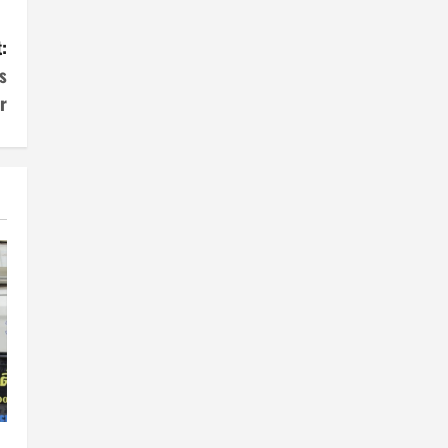
:
s
r