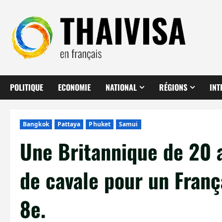
Aller
au
contenu
POLITIQUE
ECONOMIE
NATIONAL
RÉGIONS
INT
Bangkok
Pattaya
Phuket
Samui
Une Britannique de 20 a
de cavale pour un Fran
8e.