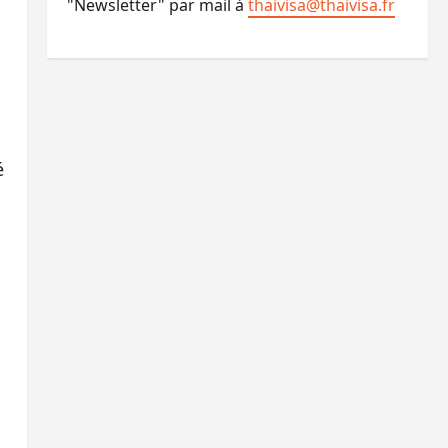
"Newsletter" par mail à
thaivisa@thaivisa.fr
é