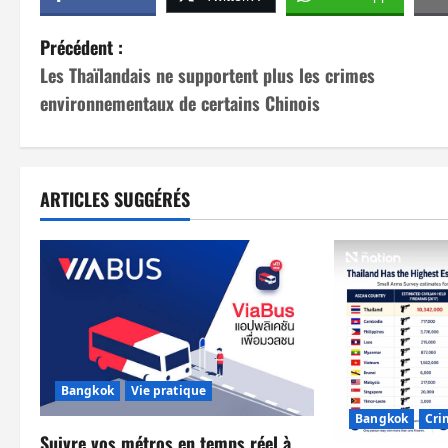
N
Précédent :
Les Thaïlandais ne supportent plus les crimes
a
environnementaux de certains Chinois
v
i
ARTICLES SUGGÉRÉS
g
a
t
i
o
Bangkok
Vie pratique
n
Bangkok
Cri
Suivre vos métros en temps réel à