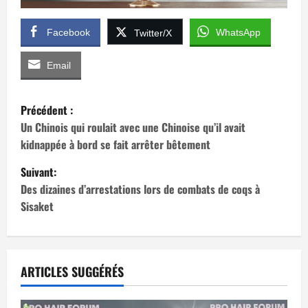
Facebook
WhatsApp
Twitter/X
Email
N
Précédent :
a
Un Chinois qui roulait avec une Chinoise qu’il avait
kidnappée à bord se fait arrêter bêtement
v
Suivant:
i
Des dizaines d’arrestations lors de combats de coqs à
Sisaket
g
a
t
ARTICLES SUGGÉRÉS
i