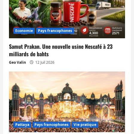
e
Economie
Pays francophones
Samut Prakan. Une nouvelle usine Nescafé à 23
milliards de bahts
Geo Valin
12 Juil 2026
Pattaya
Pays francophones
Vie pratique