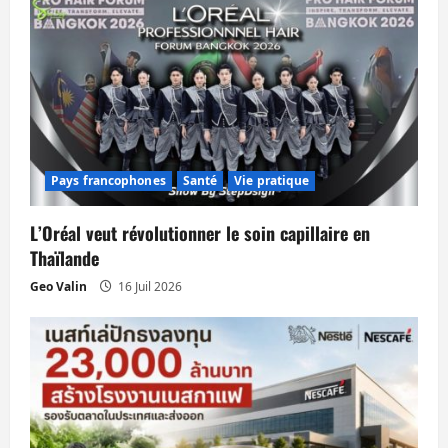
o
n
d
’
Pays francophones
Santé
Vie pratique
a
L’Oréal veut révolutionner le soin capillaire en
r
Thaïlande
t
Geo Valin
16 Juil 2026
i
c
l