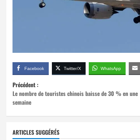
Facebook
Twitter/X
WhatsApp
N
Précédent :
Le nombre de touristes chinois baisse de 30 % en une
a
semaine
v
i
ARTICLES SUGGÉRÉS
g