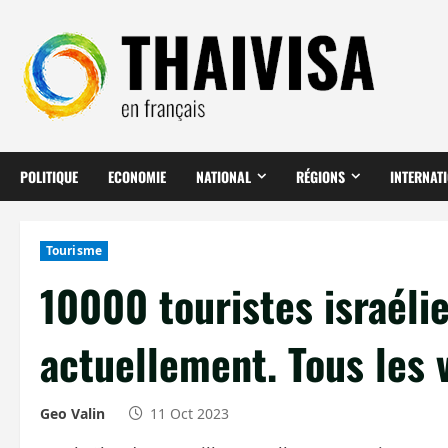
Aller
au
contenu
POLITIQUE
ECONOMIE
NATIONAL
RÉGIONS
INTERNAT
Tourisme
10000 touristes israéli
actuellement. Tous les v
Geo Valin
11 Oct 2023