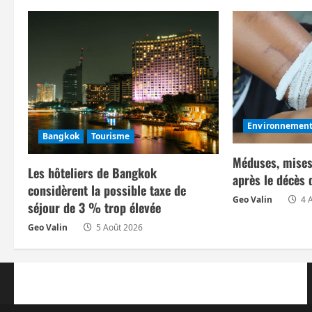
a
t
i
o
Environnemen
n
Bangkok
Tourisme
Méduses, mises
d
Les hôteliers de Bangkok
après le décès 
considèrent la possible taxe de
’
Geo Valin
4 
séjour de 3 % trop élevée
a
Geo Valin
5 Août 2026
r
t