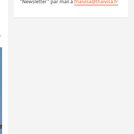
"Newsletter" par mail à
thaivisa@thaivisa.fr
.