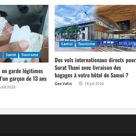
Samui
Tourisme
t
Santé
Tourisme
Des vols internationaux directs pou
Surat Thani avec livraison des
 en garde légitimes
bagages à votre hôtel de Samui ?
d’un garçon de 13 ans
Geo Valin
19 Juil 2026
Août 2026