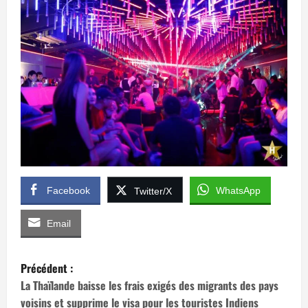
Facebook
WhatsApp
Twitter/X
Email
N
Précédent :
a
La Thaïlande baisse les frais exigés des migrants des pays
voisins et supprime le visa pour les touristes Indiens