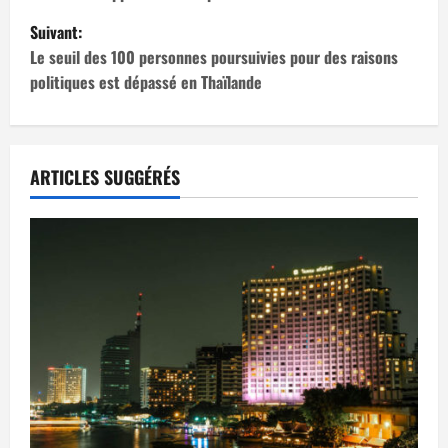
v
Suivant:
i
Le seuil des 100 personnes poursuivies pour des raisons
politiques est dépassé en Thaïlande
g
a
t
ARTICLES SUGGÉRÉS
i
o
n
d
’
a