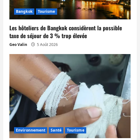
r
Bangkok
Tourisme
t
Les hôteliers de Bangkok considèrent la possible
i
taxe de séjour de 3 % trop élevée
Geo Valin
5 Août 2026
c
l
e
Environnement
Santé
Tourisme