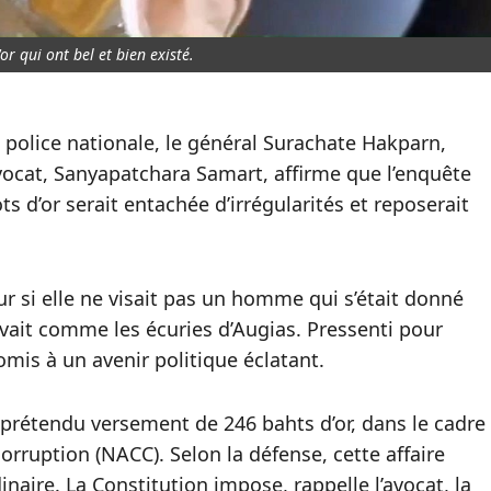
or qui ont bel et bien existé.
 police nationale, le général Surachate Hakparn,
ocat, Sanyapatchara Samart, affirme que l’enquête
s d’or serait entachée d’irrégularités et reposerait
ur si elle ne visait pas un homme qui s’était donné
ivait comme les écuries d’Augias. Pressenti pour
romis à un avenir politique éclatant.
 prétendu versement de 246 bahts d’or, dans le cadre
rruption (NACC). Selon la défense, cette affaire
dinaire. La Constitution impose, rappelle l’avocat, la