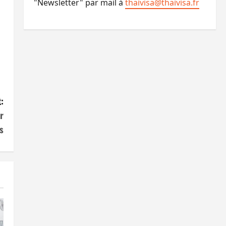
"Newsletter" par mail à
thaivisa@thaivisa.fr
:
r
s