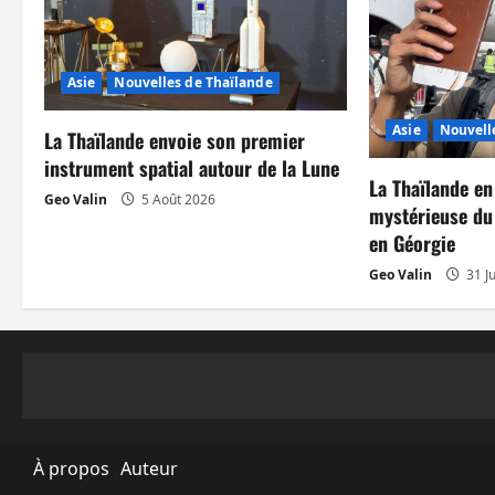
t
i
Asie
Nouvelles de Thaïlande
o
Asie
Nouvell
n
La Thaïlande envoie son premier
instrument spatial autour de la Lune
d
La Thaïlande en
Geo Valin
5 Août 2026
mystérieuse du
’
en Géorgie
a
Geo Valin
31 Ju
r
t
i
c
À propos
Auteur