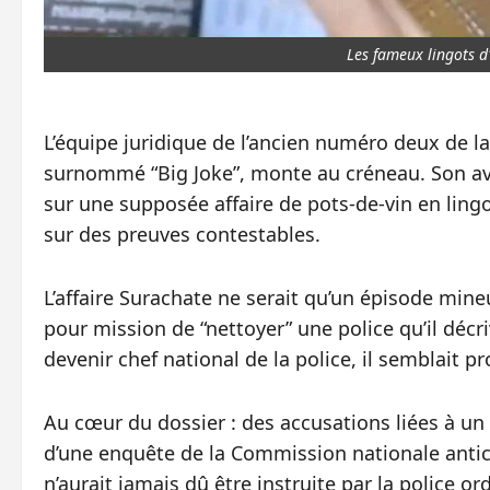
Les fameux lingots d'
L’équipe juridique de l’ancien numéro deux de la
surnommé “Big Joke”, monte au créneau. Son av
sur une supposée affaire de pots‑de‑vin en lingot
sur des preuves contestables.
L’affaire Surachate ne serait qu’un épisode mine
pour mission de “nettoyer” une police qu’il décr
devenir chef national de la police, il semblait p
Au cœur du dossier : des accusations liées à un
d’une enquête de la Commission nationale antico
n’aurait jamais dû être instruite par la police or