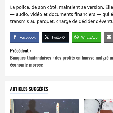
La police, de son côté, maintient sa version. El
— audio, vidéo et documents financiers — qui ét
transmis au parquet, chargé de décider d’éventue
Facebook
Twitter/X
WhatsApp
N
Précédent :
Banques thaïlandaises : des profits en hausse malgré u
a
économie morose
v
i
ARTICLES SUGGÉRÉS
g
a