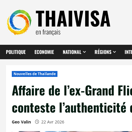
Aller
au
contenu
POLITIQUE
ECONOMIE
NATIONAL
RÉGIONS
INT
Nouvelles de Thaïlande
Affaire de l’ex-Grand Fl
conteste l’authenticité
Geo Valin
22 Avr 2026