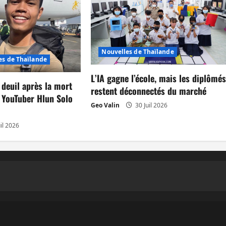
Nouvelles de Thaïlande
es de Thaïlande
L’IA gagne l’école, mais les diplômé
 deuil après la mort
restent déconnectés du marché
 YouTuber Hlun Solo
Geo Valin
30 Juil 2026
il 2026