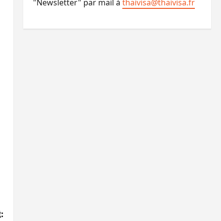
"Newsletter" par mail à
thaivisa@thaivisa.fr
: