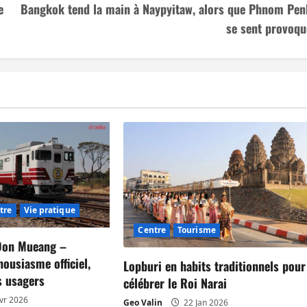
e
Bangkok tend la main à Naypyitaw, alors que Phnom Pen
se sent provoqu
tre
Vie pratique
Centre
Tourisme
Don Mueang –
housiasme officiel,
Lopburi en habits traditionnels pour
s usagers
célébrer le Roi Narai
vr 2026
Geo Valin
22 Jan 2026