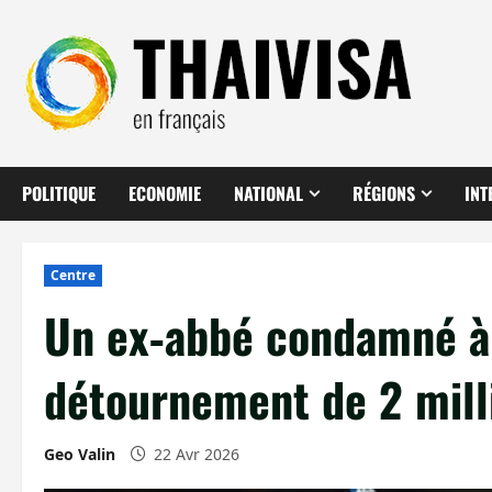
Aller
au
contenu
POLITIQUE
ECONOMIE
NATIONAL
RÉGIONS
INT
Centre
Un ex‑abbé condamné à 
détournement de 2 mill
Geo Valin
22 Avr 2026