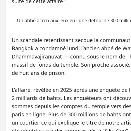
suite de cette affaire :
Un abbé accro aux jeux en ligne détourne 300 mill
Un scandale retentissant secoue la communauté 
Bangkok a condamné lundi l’ancien abbé de Wa
Dhammavajiranuvat — connu sous le nom de Th
massif de fonds du temple. Son proche associé
de huit ans de prison.
L’affaire, révélée en 2025 après une enquête de
2 milliards de bahts. Les enquêteurs ont découv
sommes depuis les comptes du temple vers des
paris en ligne. Plus de 300 millions de bahts ont
un courtier, ce qui explique le titre de notre arti
été identifiés sur des comptes liés à “Sika Gen”.