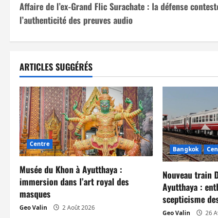
Affaire de l’ex-Grand Flic Surachate : la défense contest
a
l’authenticité des preuves audio
v
i
ARTICLES SUGGÉRÉS
g
a
t
i
Centre
Bangkok
Cen
o
Musée du Khon à Ayutthaya :
n
Nouveau train 
immersion dans l’art royal des
Ayutthaya : ent
masques
d
scepticisme de
Geo Valin
2 Août 2026
Geo Valin
26 A