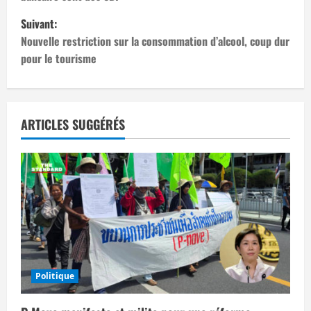
v
Suivant:
i
Nouvelle restriction sur la consommation d’alcool, coup dur
pour le tourisme
g
a
t
ARTICLES SUGGÉRÉS
i
o
n
d
’
Politique
a