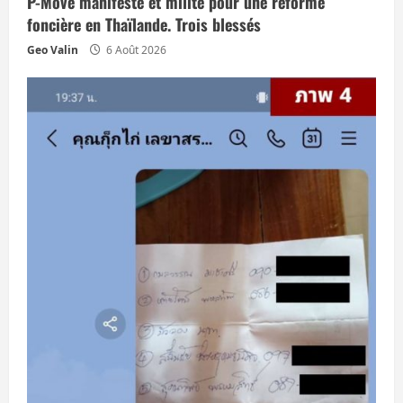
P-Move manifeste et milite pour une réforme
r
foncière en Thaïlande. Trois blessés
Geo Valin
6 Août 2026
t
i
c
l
e