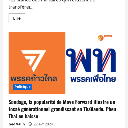
transférer...
En
Lire
savoir
plus
sur
L’armée
ne
veut
pas
rendre
ses
hôtels,
golfs
ou
stades
de
boxe
au
gouvernement
Politique
Sondage, la popularité de Move Forward illustre un
fossé générationnel grandissant en Thaïlande. Pheu
Thai en baisse
Geo Valin
22 Avr 2024