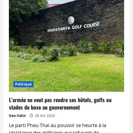
interdit
mais
a-
t-
on
le
droit
de
« présenter »
les
candidats
?
Politique
L’armée ne veut pas rendre ses hôtels, golfs ou
stades de boxe au gouvernement
Geo Valin
26 Avr 2024
Le parti Pheu Thai au pouvoir se heurte à la
résistance des militaires qui refusent de