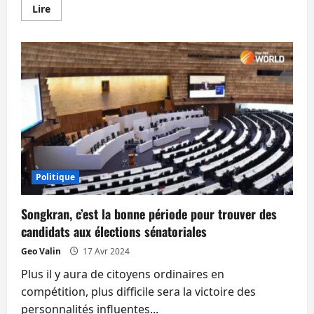
En
Lire
savoir
plus
sur
Possible
amnistie
des
condamnés
politiques
mais
sans
doute
pas
pour
les
crimes
de
lèse-
Politique
majesté
Songkran, c’est la bonne période pour trouver des
candidats aux élections sénatoriales
Geo Valin
17 Avr 2024
Plus il y aura de citoyens ordinaires en
compétition, plus difficile sera la victoire des
personnalités influentes...