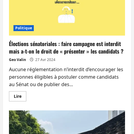
du
très
apprécié
ministre
des
affaires
étrangères
Politique
et
le
limogeage
Élections sénatoriales : faire campagne est interdit
du
ministre
mais a-t-on le droit de « présenter » les candidats ?
de
la
Geo Valin
27 Avr 2024
santé
Aucune réglementation n’interdit d’encourager les
personnes éligibles à postuler comme candidats
au Sénat ou de publier des...
En
Lire
savoir
plus
sur
Élections
sénatoriales
:
faire
campagne
est