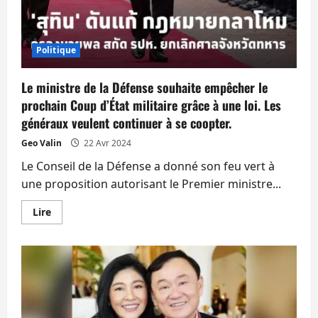
Politique
Le ministre de la Défense souhaite empêcher le
prochain Coup d’État militaire grâce à une loi. Les
généraux veulent continuer à se coopter.
Geo Valin
22 Avr 2024
Le Conseil de la Défense a donné son feu vert à
une proposition autorisant le Premier ministre...
En
Lire
savoir
plus
sur
Le
ministre
de
la
Défense
souhaite
empêcher