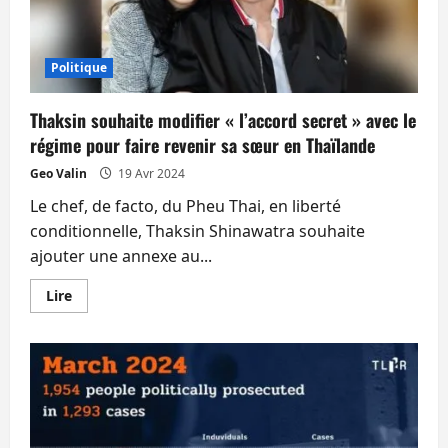
le
prochain
Coup
d’État
militaire
Politique
grâce
à
une
loi.
Thaksin souhaite modifier « l’accord secret » avec le
Les
régime pour faire revenir sa sœur en Thaïlande
généraux
veulent
continuer
Geo Valin
19 Avr 2024
à
se
Le chef, de facto, du Pheu Thai, en liberté
coopter.
conditionnelle, Thaksin Shinawatra souhaite
ajouter une annexe au...
En
Lire
savoir
plus
sur
Thaksin
souhaite
modifier
« l’accord
secret »
avec
le