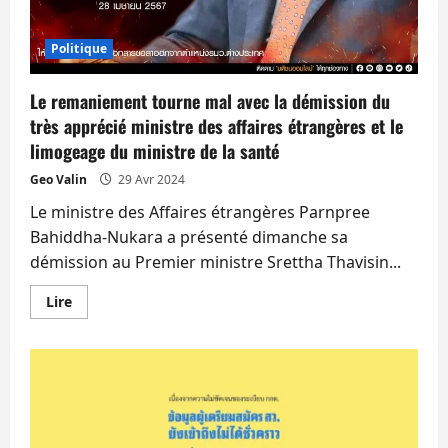
Politique
Le remaniement tourne mal avec la démission du
très apprécié ministre des affaires étrangères et le
limogeage du ministre de la santé
Geo Valin
29 Avr 2024
Le ministre des Affaires étrangères Parnpree
Bahiddha-Nukara a présenté dimanche sa
démission au Premier ministre Srettha Thavisin...
En
Lire
savoir
plus
sur
Le
remaniement
tourne
mal
avec
la
démission