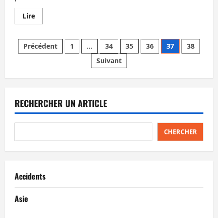
En
Lire
savoir
plus
sur
Pagination
Songkran,
Précédent
1
…
34
35
36
37
38
c’est
la
Suivant
des
bonne
période
pour
publications
trouver
des
candidats
RECHERCHER UN ARTICLE
aux
élections
sénatoriales
CHERCHER
Accidents
Asie