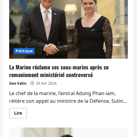
Politique
La Marine réclame ses sous-marins après ce
remaniement ministériel controversé
Geo Valin
30 Avr 2024
Le chef de la marine, l’amiral Adung Phan-iam,
réitère son appel au ministre de la Défense, Sutin...
En
Lire
savoir
plus
sur
La
Marine