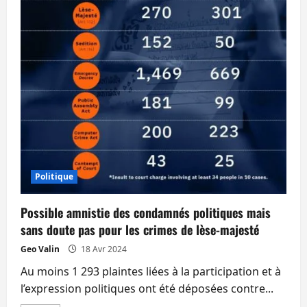
régime
pour
faire
revenir
sa
sœur
en
Thaïlande
Politique
Possible amnistie des condamnés politiques mais
sans doute pas pour les crimes de lèse-majesté
Geo Valin
18 Avr 2024
Au moins 1 293 plaintes liées à la participation et à
l’expression politiques ont été déposées contre...