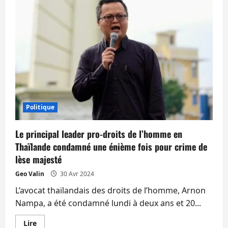
réclame
ses
sous-
marins
après
ce
remaniement
ministériel
controversé
Politique
Le principal leader pro-droits de l’homme en
Thaïlande condamné une énième fois pour crime de
lèse majesté
Geo Valin
30 Avr 2024
L’avocat thaïlandais des droits de l’homme, Arnon
Nampa, a été condamné lundi à deux ans et 20...
En
Lire