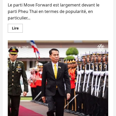
Le parti Move Forward est largement devant le
parti Pheu Thai en termes de popularité, en
particulier...
En
Lire
savoir
plus
sur
Sondage,
la
popularité
de
Move
Forward
illustre
un
fossé
générationnel
grandissant
en
Thaïlande.
Pheu
Thai
en
baisse