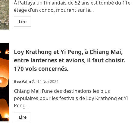
À Pattaya un Finlandais de 52 ans est tombé du 11e
étage d’un condo, mourant sur le...
En
Lire
savoir
plus
sur
Un
Finlandais
(condo
Loy Krathong et Yi Peng, à Chiang Mai,
de
Pattaya)
entre lanternes et avions, il faut choisir.
et
un
170 vols concernés.
Chinois
(parapente
à
Petchabun)
Geo Valin
14 Nov 2024
meurent
après
Chiang Mai, l’une des destinations les plus
une
chute
populaires pour les festivals de Loy Krathong et Yi
en
Peng...
Thaïlande.
En
Lire
savoir
plus
sur
Loy