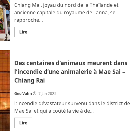
Chiang Mai, joyau du nord de la Thaïlande et
ancienne capitale du royaume de Lanna, se
rapproche...
En
Lire
savoir
plus
sur
Chiang
Mai
inscrite
Des centaines d’animaux meurent dans
au
patrimoine
l’incendie d’une animalerie à Mae Sai –
mondial
de
Chiang Rai
l’UNESCO
?
Geo Valin
7 Jan 2025
L’incendie dévastateur survenu dans le district de
Mae Sai et qui a coûté la vie à de...
En
Lire
savoir
plus
sur