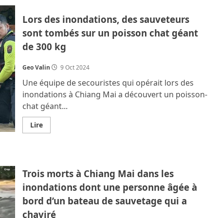
Krathong
et
Lors des inondations, des sauveteurs
Yi
Peng,
sont tombés sur un poisson chat géant
à
Chiang
de 300 kg
Mai,
entre
lanternes
et
Geo Valin
9 Oct 2024
avions,
il
Une équipe de secouristes qui opérait lors des
faut
choisir.
inondations à Chiang Mai a découvert un poisson-
170
chat géant...
vols
concernés.
En
Lire
savoir
plus
sur
Lors
des
inondations,
Trois morts à Chiang Mai dans les
des
sauveteurs
inondations dont une personne âgée à
sont
tombés
bord d’un bateau de sauvetage qui a
sur
un
chaviré
poisson