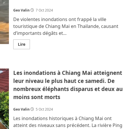
chat
géant
de
Geo Valin
7 Oct 2024
300
kg
De violentes inondations ont frappé la ville
touristique de Chiang Mai en Thaïlande, causant
d’importants dégâts et...
En
Lire
savoir
plus
sur
Trois
morts
à
Les inondations à Chiang Mai atteignent
Chiang
Mai
leur niveau le plus haut ce samedi. De
dans
les
nombreux éléphants disparus et deux au
inondations
dont
moins sont morts
une
personne
âgée
à
Geo Valin
5 Oct 2024
bord
d’un
Les inondations historiques à Chiang Mai ont
bateau
de
atteint des niveaux sans précédent. La rivière Ping
sauvetage