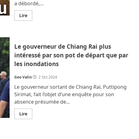
a débordé,...
qui
a
chaviré
En
Lire
savoir
plus
sur
Les
inondations
à
Le gouverneur de Chiang Rai plus
Chiang
Mai
intéressé par son pot de départ que par
atteignent
leur
les inondations
niveau
le
plus
haut
Geo Valin
2 Oct 2024
ce
samedi.
Le gouverneur sortant de Chiang Rai, Puttipong
De
nombreux
Sirimat, fait l’objet d’une enquête pour son
éléphants
absence présumée de...
disparus
et
deux
En
Lire
au
savoir
moins
plus
sont
sur
morts
Le
gouverneur