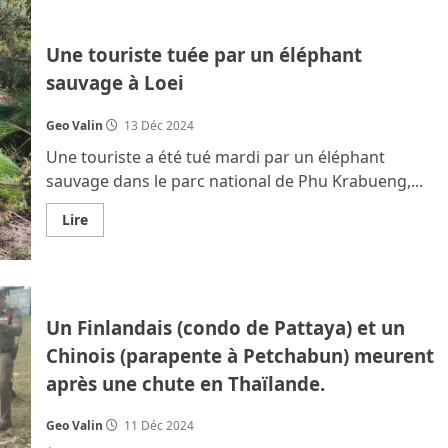
Des
centaines
d’animaux
meurent
Une touriste tuée par un éléphant
dans
l’incendie
sauvage à Loei
d’une
animalerie
à
Geo Valin
13 Déc 2024
Mae
Sai
Une touriste a été tué mardi par un éléphant
–
Chiang
sauvage dans le parc national de Phu Krabueng,...
Rai
En
Lire
savoir
plus
sur
Une
touriste
tuée
par
Un Finlandais (condo de Pattaya) et un
un
éléphant
Chinois (parapente à Petchabun) meurent
sauvage
à
après une chute en Thaïlande.
Loei
Geo Valin
11 Déc 2024