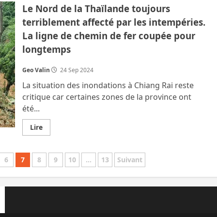
de
Le Nord de la Thaïlande toujours
Chiang
Rai
terriblement affecté par les intempéries.
plus
intéressé
La ligne de chemin de fer coupée pour
par
son
longtemps
pot
de
départ
que
Geo Valin
24 Sep 2024
par
les
La situation des inondations à Chiang Rai reste
inondations
critique car certaines zones de la province ont
été...
En
Lire
savoir
plus
sur
Le
6
7
8
9
10
…
13
Suivant
Nord
de
la
Thaïlande
toujours
terriblement
affecté
par
les