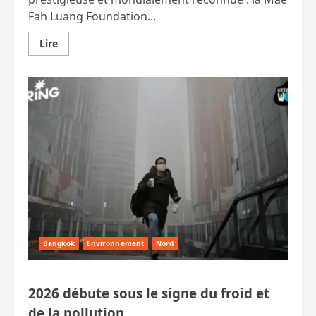
Fah Luang Foundation...
En
Lire
savoir
plus
sur
La
Fondation
Mae
Fah
Luang,
sous
patronage
royal,
un
acteur
majeur
de
la
biodiversité
Bangkok
Environnement
Nord
2026 débute sous le signe du froid et
de la pollution