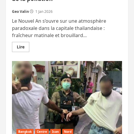
Geo Valin
1 Jan 2026
Le Nouvel An s’ouvre sur une atmosphère
paradoxale dans la capitale thaïlandaise :
fraîcheur matinale et brouillard...
En
Lire
savoir
plus
sur
2026
débute
sous
le
signe
du
froid
et
de
la
pollution
Bangkok
Centre
Isan
Nord