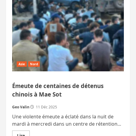
thaïlandaises
rejoignent
le
réseau
mondial
de
l’apprentissage
de
l’UNESCO
Asie
Nord
Émeute de centaines de détenus
chinois à Mae Sot
Geo Valin
11 Déc 2025
Une violente émeute a éclaté dans la nuit de
mardi à mercredi dans un centre de rétention...
En
Lire