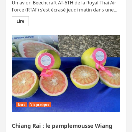
Un avion Beechcraft AT-6TH de la Royal Thai Air
Force (RTAF) s’est écrasé jeudi matin dans une...
En
Lire
savoir
plus
sur
Crash
mortel
d’un
avion
de
chasse
de
l’armée
de
l’air
thaïlandaise
à
Chiang
Mai
Nord
Vie pratique
Chiang Rai : le pamplemousse Wiang