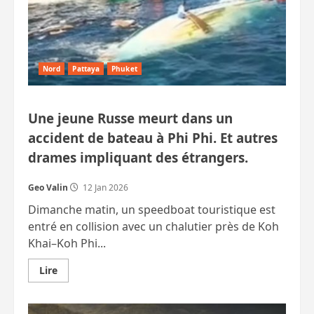
Nord
Pattaya
Phuket
Une jeune Russe meurt dans un
accident de bateau à Phi Phi. Et autres
drames impliquant des étrangers.
Geo Valin
12 Jan 2026
Dimanche matin, un speedboat touristique est
entré en collision avec un chalutier près de Koh
Khai–Koh Phi...
En
Lire
savoir
plus
sur
Une