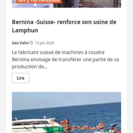
Nord
Pays francophones
Bernina -Suisse- renforce son usine de
Lamphun
Geo Valin
13 Jan 2026
Le fabricant suisse de machines à coudre
Bernina envisage de transférer une partie de sa
production de...
En
Lire
savoir
plus
sur
Bernina
-
Suisse-
renforce
son
usine
de
Lamphun