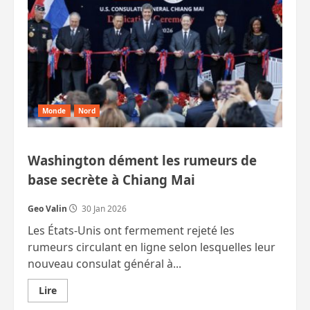
Monde
Nord
Washington dément les rumeurs de
base secrète à Chiang Mai
Geo Valin
30 Jan 2026
Les États-Unis ont fermement rejeté les
rumeurs circulant en ligne selon lesquelles leur
nouveau consulat général à...
En
Lire
savoir
plus