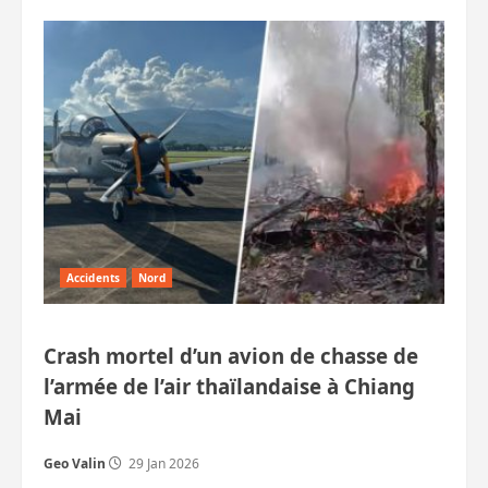
sur
Washington
dément
les
rumeurs
de
base
secrète
à
Chiang
Mai
Accidents
Nord
Crash mortel d’un avion de chasse de
l’armée de l’air thaïlandaise à Chiang
Mai
Geo Valin
29 Jan 2026