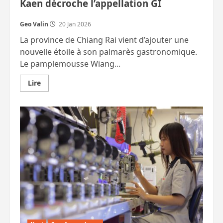
Kaen décroche l’appellation GI
Geo Valin
20 Jan 2026
La province de Chiang Rai vient d’ajouter une
nouvelle étoile à son palmarès gastronomique.
Le pamplemousse Wiang...
En
Lire
savoir
plus
sur
Chiang
Rai
:
le
pamplemousse
Wiang
Kaen
décroche
l’appellation
GI