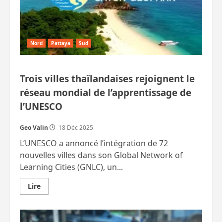
Nord
Pattaya
Sud
Trois villes thaïlandaises rejoignent le
réseau mondial de l’apprentissage de
l’UNESCO
Geo Valin
18 Déc 2025
L’UNESCO a annoncé l’intégration de 72
nouvelles villes dans son Global Network of
Learning Cities (GNLC), un...
En
Lire
savoir
plus
sur
Trois
villes