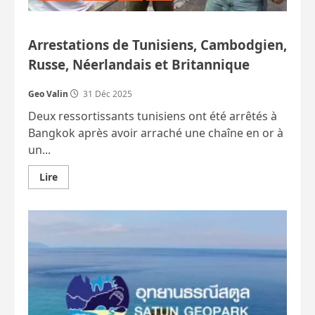
Arrestations de Tunisiens, Cambodgien,
Russe, Néerlandais et Britannique
Geo Valin
31 Déc 2025
Deux ressortissants tunisiens ont été arrêtés à
Bangkok après avoir arraché une chaîne en or à
un...
En
Lire
savoir
plus
sur
Arrestations
de
Tunisiens,
Cambodgien,
Russe,
Néerlandais
et
Britannique