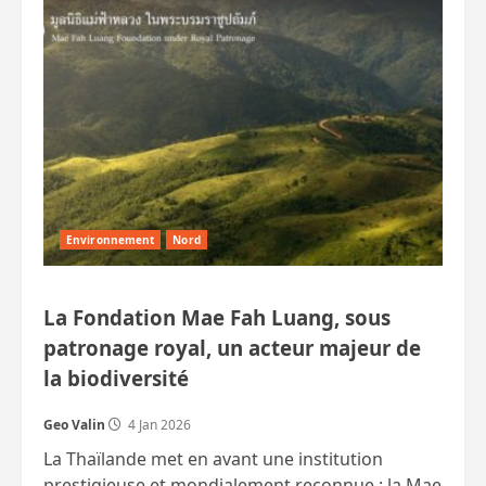
jeune
Russe
meurt
dans
un
accident
de
bateau
à
Phi
Phi.
Et
autres
drames
impliquant
des
Environnement
Nord
étrangers.
La Fondation Mae Fah Luang, sous
patronage royal, un acteur majeur de
la biodiversité
Geo Valin
4 Jan 2026
La Thaïlande met en avant une institution
prestigieuse et mondialement reconnue : la Mae