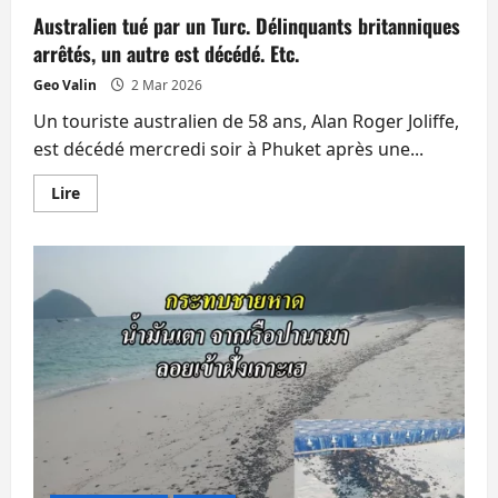
Australien tué par un Turc. Délinquants britanniques
arrêtés, un autre est décédé. Etc.
Geo Valin
2 Mar 2026
Un touriste australien de 58 ans, Alan Roger Joliffe,
est décédé mercredi soir à Phuket après une...
En
Lire
savoir
plus
sur
Australien
tué
par
un
Turc.
Délinquants
britanniques
arrêtés,
un
autre
est
décédé.
Etc.