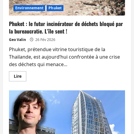
Environnement
Phuket
Phuket : le futur incinérateur de déchets bloqué par
la bureaucratie. L’île sent !
Geo Valin
26 Fév 2026
Phuket, prétendue vitrine touristique de la
Thaïlande, est aujourd’hui confrontée à une crise
des déchets qui menace...
En
Lire
savoir
plus
sur
Phuket
:
le
futur
incinérateur
de
déchets
bloqué
par
la