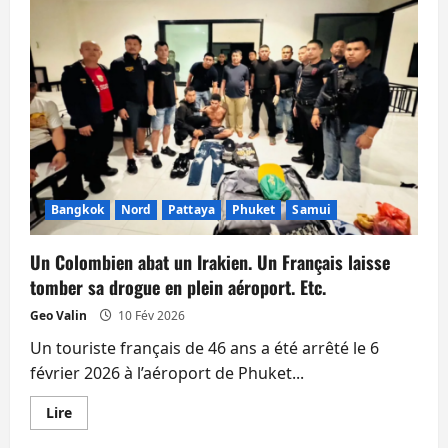
conteneurs
flottants
et
dangereux
après
un
naufrage
au
large
de
Phuket
Bangkok
Nord
Pattaya
Phuket
Samui
Un Colombien abat un Irakien. Un Français laisse
tomber sa drogue en plein aéroport. Etc.
Geo Valin
10 Fév 2026
Un touriste français de 46 ans a été arrêté le 6
février 2026 à l’aéroport de Phuket...
En
Lire
savoir
plus