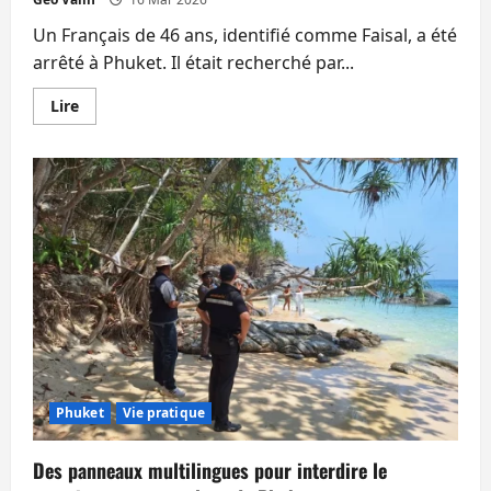
Un Français de 46 ans, identifié comme Faisal, a été
arrêté à Phuket. Il était recherché par...
En
Lire
savoir
plus
sur
Un
Français
en
cavale
arrêté.
Néerlandais
et
Allemand
décédés.
Assassinat
d’une
Chinoise.
Arrestations.
Phuket
Vie pratique
Des panneaux multilingues pour interdire le