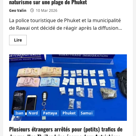
naturisme sur une plage de Phuket
Geo Valin
10 Mar 2026
La police touristique de Phuket et la municipalité
de Rawai ont décidé de réagir après la diffusion...
En
Lire
savoir
plus
sur
Des
panneaux
multilingues
pour
interdire
le
naturisme
sur
une
plage
de
Phuket
Isan
Nord
Pattaya
Phuket
Samui
Plusieurs étrangers arrêtés pour (petits) trafics de