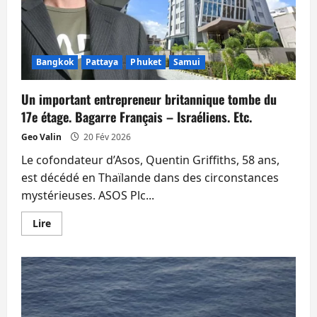
bureaucratie.
L’île
sent
!
Bangkok
Pattaya
Phuket
Samui
Un important entrepreneur britannique tombe du
17e étage. Bagarre Français – Israéliens. Etc.
Geo Valin
20 Fév 2026
Le cofondateur d’Asos, Quentin Griffiths, 58 ans,
est décédé en Thaïlande dans des circonstances
mystérieuses. ASOS Plc...
En
Lire
savoir
plus
sur
Un
important
entrepreneur
britannique
tombe
du