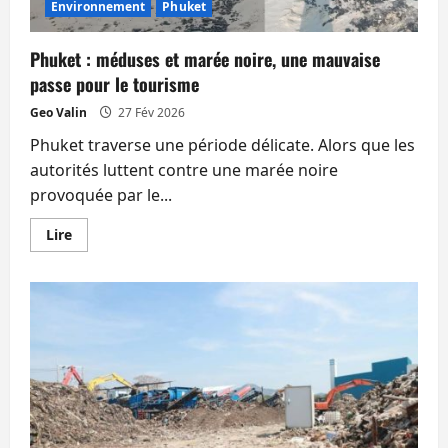
Environnement
Phuket
Phuket : méduses et marée noire, une mauvaise
passe pour le tourisme
Geo Valin
27 Fév 2026
Phuket traverse une période délicate. Alors que les
autorités luttent contre une marée noire
provoquée par le...
En
Lire
savoir
plus
sur
Phuket
:
méduses
et
marée
noire,
une
mauvaise
passe
pour
le
tourisme