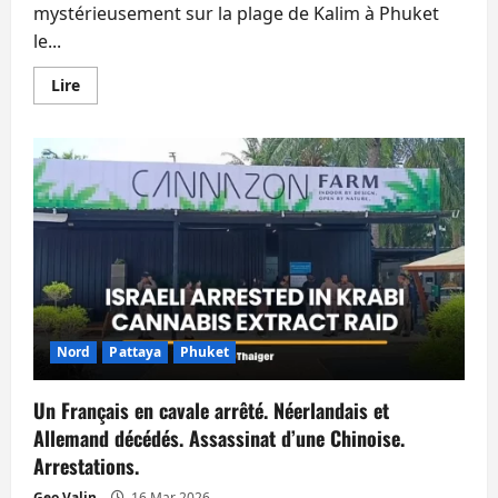
mystérieusement sur la plage de Kalim à Phuket
le...
En
Lire
savoir
plus
sur
Décès
de
Britanniques
célèbres,
Indien
et
Russe.
Allemand
et
Suédois
arrêtés.
Nord
Pattaya
Phuket
Un Français en cavale arrêté. Néerlandais et
Allemand décédés. Assassinat d’une Chinoise.
Arrestations.
Geo Valin
16 Mar 2026