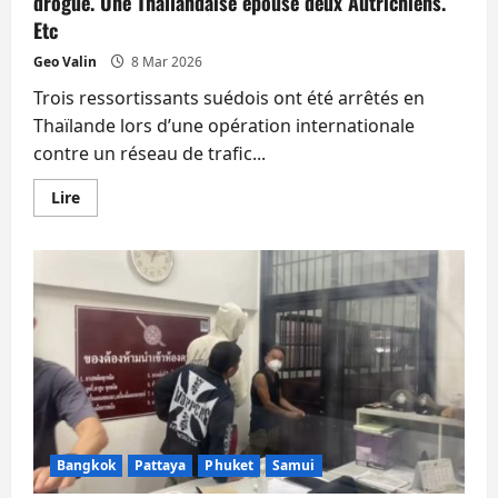
drogue. Une Thaïlandaise épouse deux Autrichiens.
Etc
Geo Valin
8 Mar 2026
Trois ressortissants suédois ont été arrêtés en
Thaïlande lors d’une opération internationale
contre un réseau de trafic...
En
Lire
savoir
plus
sur
Plusieurs
étrangers
arrêtés
pour
(petits)
trafics
de
drogue.
Une
Thaïlandaise
épouse
deux
Autrichiens.
Etc
Bangkok
Pattaya
Phuket
Samui