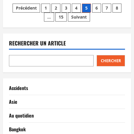
sur
Pagination
Un
Précédent
1
2
3
4
5
6
7
8
Colombien
abat
…
15
Suivant
des
un
Irakien.
Un
publications
Français
laisse
tomber
RECHERCHER UN ARTICLE
sa
drogue
en
plein
aéroport.
CHERCHER
Etc.
Accidents
Asie
Au quotidien
Bangkok