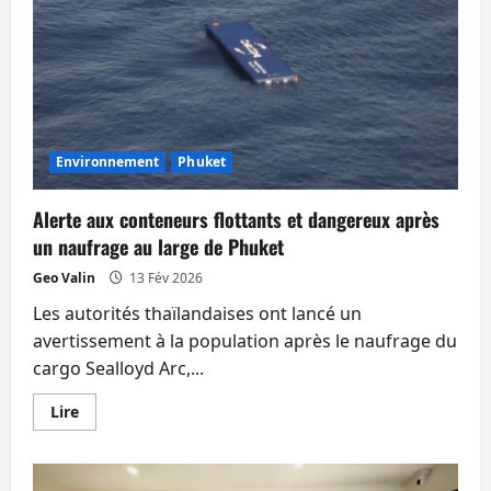
17e
étage.
Bagarre
Français
–
Israéliens.
Etc.
Environnement
Phuket
Alerte aux conteneurs flottants et dangereux après
un naufrage au large de Phuket
Geo Valin
13 Fév 2026
Les autorités thaïlandaises ont lancé un
avertissement à la population après le naufrage du
cargo Sealloyd Arc,...
En
Lire
savoir
plus
sur
Alerte
aux