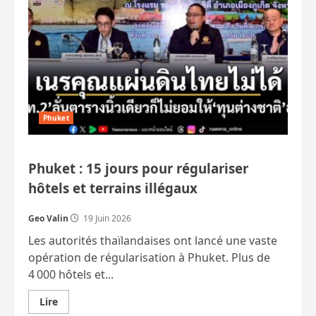
yachts
de
Mauerberger
aux
enchères
à
Phuket
Phuket
Phuket : 15 jours pour régulariser
hôtels et terrains illégaux
Geo Valin
19 Juin 2026
Les autorités thaïlandaises ont lancé une vaste
opération de régularisation à Phuket. Plus de
4 000 hôtels et...
En
Lire
savoir