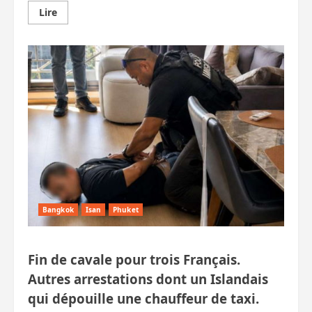
En
Lire
savoir
plus
sur
Phang
Nga :
un
éléphant
tue
son
cornac
et
blesse
un
touriste
étranger
Bangkok
Isan
Phuket
Fin de cavale pour trois Français.
Autres arrestations dont un Islandais
qui dépouille une chauffeur de taxi.