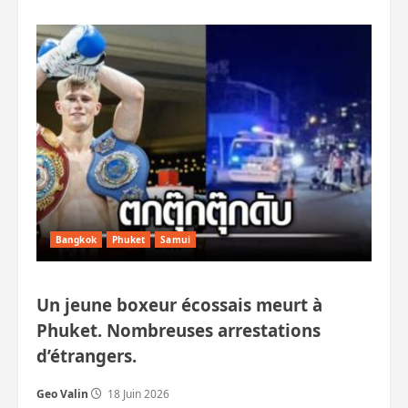
plus
sur
Phuket
:
15
jours
pour
régulariser
hôtels
et
terrains
illégaux
Bangkok
Phuket
Samui
Un jeune boxeur écossais meurt à
Phuket. Nombreuses arrestations
d’étrangers.
Geo Valin
18 Juin 2026