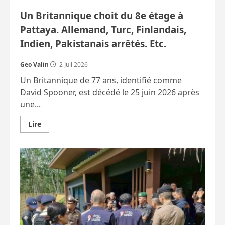
Un Britannique choit du 8e étage à
Pattaya. Allemand, Turc, Finlandais,
Indien, Pakistanais arrêtés. Etc.
Geo Valin
2 Juil 2026
Un Britannique de 77 ans, identifié comme
David Spooner, est décédé le 25 juin 2026 après
une...
En
Lire
savoir
plus
sur
Un
Britannique
choit
du
8e
étage
à
Pattaya.
Allemand,
Turc,
Finlandais,