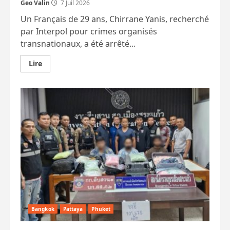
Geo Valin
7 Juil 2026
Un Français de 29 ans, Chirrane Yanis, recherché
par Interpol pour crimes organisés
transnationaux, a été arrêté...
En
Lire
savoir
plus
sur
Une
Britannique
de
20
ans
tue
son
conjoint.
Fin
de
cavale
pour
un
Français.
Une
Russe
tombe
Bangkok
Pattaya
Phuket
du
8e.