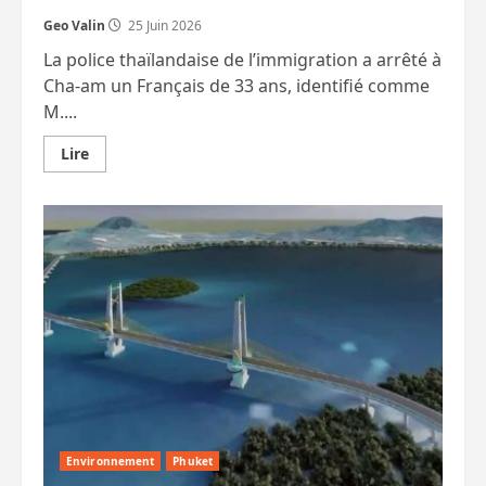
Geo Valin
25 Juin 2026
La police thaïlandaise de l’immigration a arrêté à
Cha‑am un Français de 33 ans, identifié comme
M....
En
Lire
savoir
plus
sur
Fin
de
cavale
pour
trois
Français.
Autres
arrestations
dont
un
Islandais
qui
dépouille
une
chauffeur
de
taxi.
Environnement
Phuket