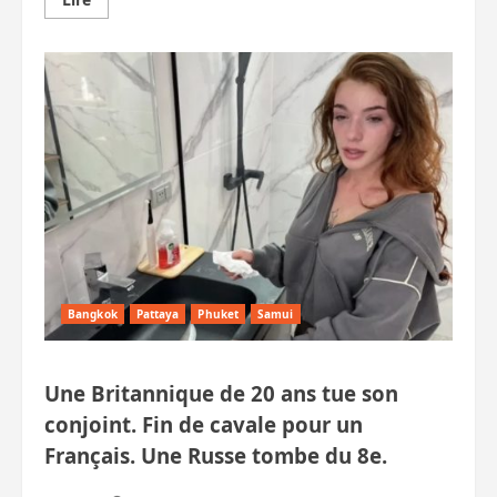
savoir
plus
sur
Un
influenceur
américain
devient
fou
et
se
noie.
Jeune
Belge,
Canadien,
Coréen
et
Russes
arrêtés.
Bangkok
Pattaya
Phuket
Samui
Une Britannique de 20 ans tue son
conjoint. Fin de cavale pour un
Français. Une Russe tombe du 8e.