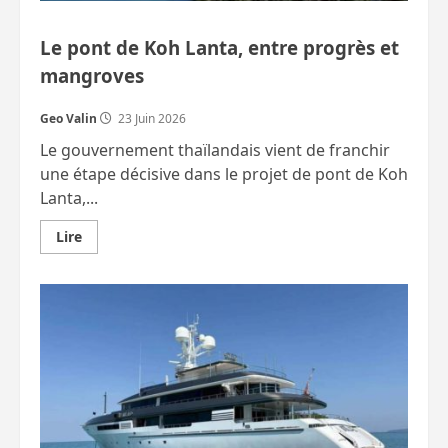
Le pont de Koh Lanta, entre progrès et
mangroves
Geo Valin
23 Juin 2026
Le gouvernement thaïlandais vient de franchir
une étape décisive dans le projet de pont de Koh
Lanta,...
En
Lire
savoir
plus
sur
Le
pont
de
Koh
Lanta,
entre
progrès
et
mangroves