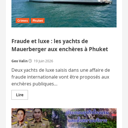
Crimes
Phuket
Fraude et luxe : les yachts de
Mauerberger aux enchères à Phuket
Geo Valin
19 Juin 2026
Deux yachts de luxe saisis dans une affaire de
fraude internationale vont être proposés aux
enchères publiques...
En
Lire
savoir
plus
sur
Fraude
et
luxe
:
les