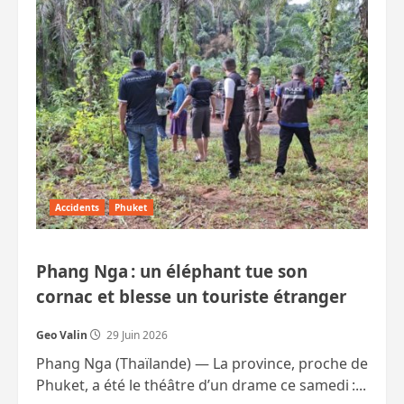
Série
de
coups
de
filet
contre
les
sociétés
de
prête‑nom
et
les
occupations
illégales
Accidents
Phuket
Phang Nga : un éléphant tue son
cornac et blesse un touriste étranger
Geo Valin
29 Juin 2026
Phang Nga (Thaïlande) — La province, proche de
Phuket, a été le théâtre d’un drame ce samedi :...