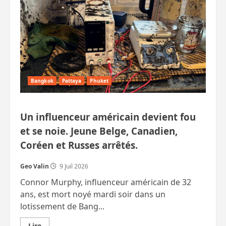
Bangkok
Pattaya
Phuket
Un influenceur américain devient fou
et se noie. Jeune Belge, Canadien,
Coréen et Russes arrêtés.
Geo Valin
9 Juil 2026
Connor Murphy, influenceur américain de 32
ans, est mort noyé mardi soir dans un
lotissement de Bang...
En
Lire