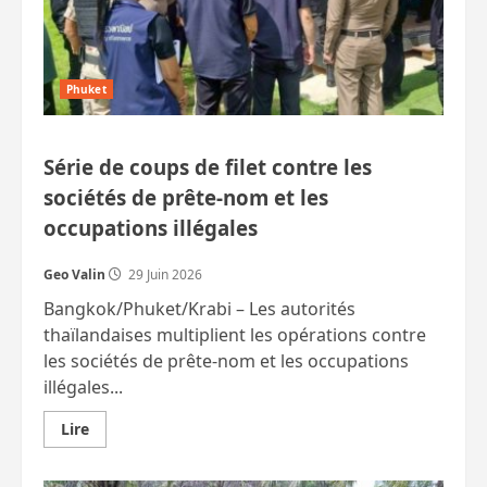
Indien,
Pakistanais
arrêtés.
Etc.
Phuket
Série de coups de filet contre les
sociétés de prête‑nom et les
occupations illégales
Geo Valin
29 Juin 2026
Bangkok/Phuket/Krabi – Les autorités
thaïlandaises multiplient les opérations contre
les sociétés de prête‑nom et les occupations
illégales...
En
Lire
savoir
plus
sur