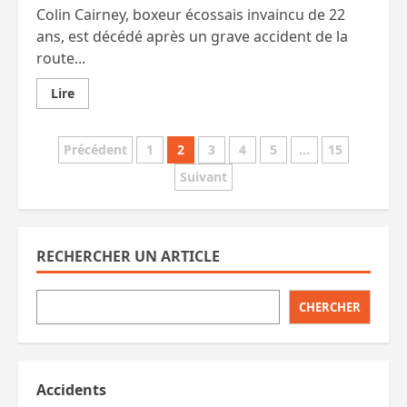
Colin Cairney, boxeur écossais invaincu de 22
ans, est décédé après un grave accident de la
route...
En
Lire
savoir
plus
sur
Pagination
Un
Précédent
1
2
3
4
5
…
15
jeune
boxeur
Suivant
des
écossais
meurt
à
publications
Phuket.
Nombreuses
arrestations
RECHERCHER UN ARTICLE
d’étrangers.
CHERCHER
Accidents