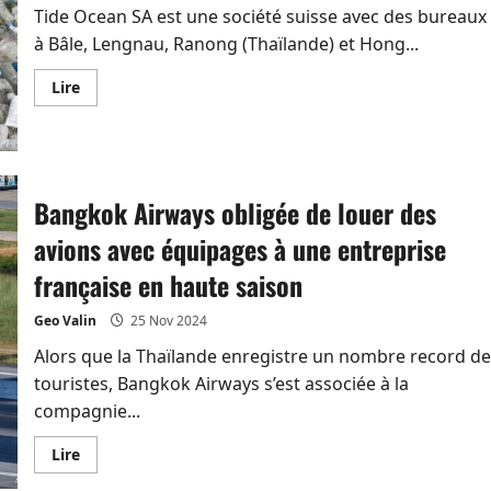
tigre
Tide Ocean SA est une société suisse avec des bureaux
a
été
à Bâle, Lengnau, Ranong (Thaïlande) et Hong...
démantelé
En
Lire
savoir
plus
sur
Une
organisation
suisse
recycle
Bangkok Airways obligée de louer des
le
plastique
récupéré
avions avec équipages à une entreprise
dans
l’océan
française en haute saison
à
Ranong
pour
Geo Valin
25 Nov 2024
en
faire
Alors que la Thaïlande enregistre un nombre record de
des
produits
touristes, Bangkok Airways s’est associée à la
de
luxe
compagnie...
En
Lire
savoir
plus