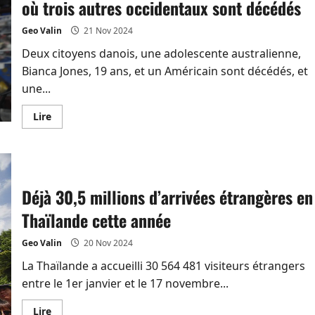
où trois autres occidentaux sont décédés
décédée
à
Bangkok.
Geo Valin
21 Nov 2024
Bilan
total,
Deux citoyens danois, une adolescente australienne,
6
morts
Bianca Jones, 19 ans, et un Américain sont décédés, et
une...
En
Lire
savoir
plus
sur
Une
jeune
Australienne
meurt
Déjà 30,5 millions d’arrivées étrangères en
en
Thaïlande
Thaïlande cette année
après
avoir
bu
Geo Valin
20 Nov 2024
de
l’alcool
frelaté
La Thaïlande a accueilli 30 564 481 visiteurs étrangers
au
entre le 1er janvier et le 17 novembre...
Laos
où
trois
En
Lire
autres