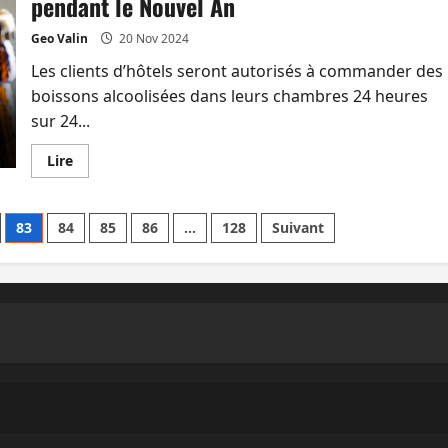
pendant le Nouvel An
animaux
exotiques
à
Geo Valin
20 Nov 2024
Madagascar
–
Les clients d’hôtels seront autorisés à commander des
boissons alcoolisées dans leurs chambres 24 heures
sur 24...
En
Lire
savoir
plus
sur
Les
83
84
85
86
…
128
Suivant
clients
des
hôtels
pourront
commander
de
l’alcool
-
en
chambre-
24
heures
sur
24
pendant
le