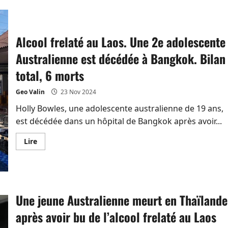
sur
Bangkok
Airways
obligée
de
Alcool frelaté au Laos. Une 2e adolescente
louer
des
avions
Australienne est décédée à Bangkok. Bilan
avec
équipages
total, 6 morts
à
une
entreprise
Geo Valin
23 Nov 2024
française
en
Holly Bowles, une adolescente australienne de 19 ans,
haute
saison
est décédée dans un hôpital de Bangkok après avoir...
En
Lire
savoir
plus
sur
Alcool
frelaté
au
Laos.
Une jeune Australienne meurt en Thaïlande
Une
2e
adolescente
après avoir bu de l’alcool frelaté au Laos
Australienne
est