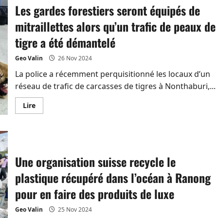
importants
Les gardes forestiers seront équipés de
d’AoT
et
mitraillettes alors qu’un trafic de peaux de
des
projets
de
tigre a été démantelé
« hub
low
cost »
Geo Valin
26 Nov 2024
à
Bangkok
La police a récemment perquisitionné les locaux d’un
pour
Air
réseau de trafic de carcasses de tigres à Nonthaburi,...
Asia
En
Lire
savoir
plus
sur
Les
gardes
forestiers
seront
Une organisation suisse recycle le
équipés
de
mitraillettes
plastique récupéré dans l’océan à Ranong
alors
qu’un
pour en faire des produits de luxe
trafic
de
peaux
Geo Valin
25 Nov 2024
de