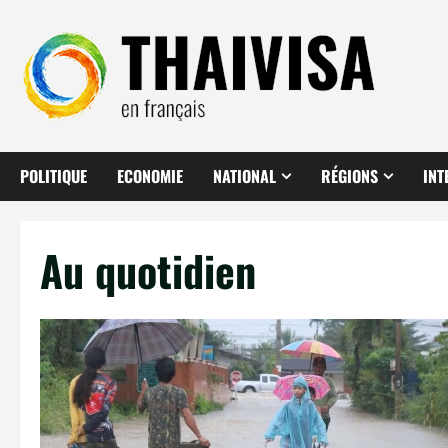
Aller
au
contenu
POLITIQUE
ECONOMIE
NATIONAL
RÉGIONS
INT
Au quotidien