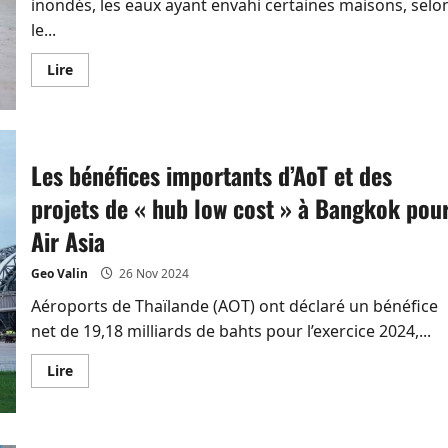
inondés, les eaux ayant envahi certaines maisons, selo
le...
En
Lire
savoir
plus
sur
Le
Sud
de
la
Les bénéfices importants d’AoT et des
Thaïlande
sous
projets de « hub low cost » à Bangkok pou
les
eaux
Air Asia
Geo Valin
26 Nov 2024
Aéroports de Thaïlande (AOT) ont déclaré un bénéfice
net de 19,18 milliards de bahts pour l’exercice 2024,...
En
Lire
savoir
plus
sur
Les
bénéfices