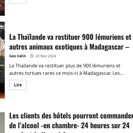
savoir
occidentaux
plus
sont
sur
décédés
Déjà
30,5
millions
d’arrivées
étrangères
La Thaïlande va restituer 900 lémuriens et
en
Thaïlande
autres animaux exotiques à Madagascar –
cette
année
Geo Valin
20 Nov 2024
La Thaïlande va restituer plus de 900 lémuriens et
autres tortues rares ce mois-ci à Madagascar. Les...
En
Lire
savoir
plus
sur
La
Thaïlande
va
Les clients des hôtels pourront commande
restituer
900
lémuriens
de l’alcool -en chambre- 24 heures sur 24
et
autres