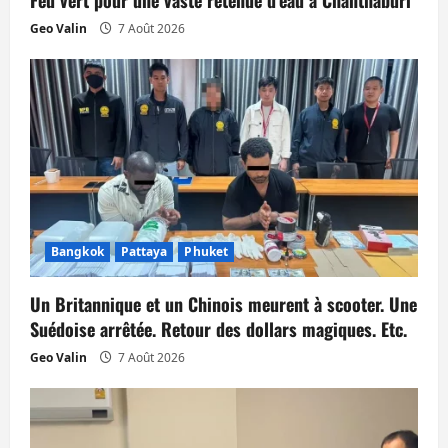
Feu vert pour une vaste retenue d’eau à Chanthaburi
i
Geo Valin
7 Août 2026
c
l
e
Bangkok
Pattaya
Phuket
Un Britannique et un Chinois meurent à scooter. Une
Suédoise arrêtée. Retour des dollars magiques. Etc.
Geo Valin
7 Août 2026