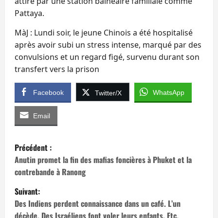
attiré par une station balnéaire familiale comme
Pattaya.
MàJ : Lundi soir, le jeune Chinois a été hospitalisé
après avoir subi un stress intense, marqué par des
convulsions et un regard figé, survenu durant son
transfert vers la prison
Facebook
WhatsApp
Twitter/X
Email
N
Précédent :
a
Anutin promet la fin des mafias foncières à Phuket et la
contrebande à Ranong
v
Suivant:
i
Des Indiens perdent connaissance dans un café. L’un
décède. Des Israéliens font voler leurs enfants. Etc.