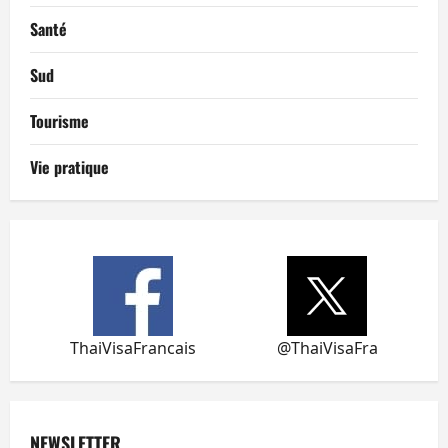
Santé
Sud
Tourisme
Vie pratique
ThaiVisaFrancais
@ThaiVisaFra
NEWSLETTER