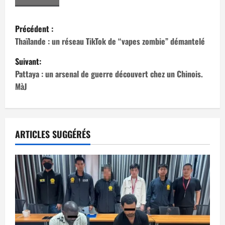
N
Précédent :
a
Thaïlande : un réseau TikTok de “vapes zombie” démantelé
Suivant:
v
Pattaya : un arsenal de guerre découvert chez un Chinois.
i
MàJ
g
a
ARTICLES SUGGÉRÉS
t
i
o
n