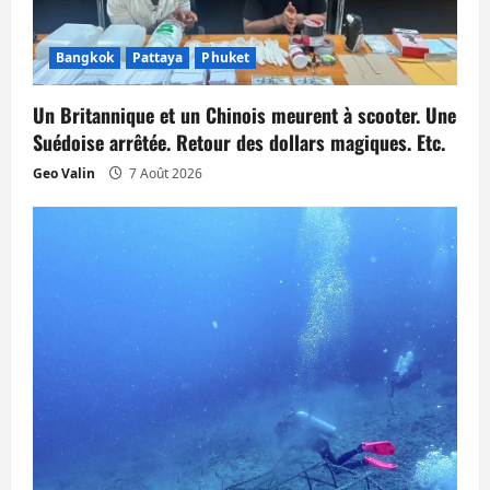
d
’
Bangkok
Pattaya
Phuket
a
Un Britannique et un Chinois meurent à scooter. Une
Suédoise arrêtée. Retour des dollars magiques. Etc.
r
Geo Valin
7 Août 2026
t
i
c
l
e