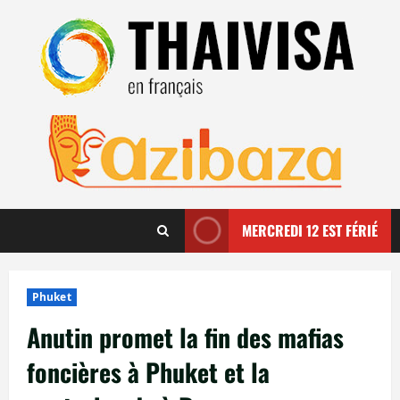
Aller
au
contenu
MERCREDI 12 EST FÉRIÉ
Phuket
Anutin promet la fin des mafias
foncières à Phuket et la