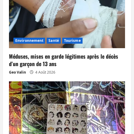
d
’
a
Environnement
Santé
Tourisme
r
t
Méduses, mises en garde légitimes après le décès
d’un garçon de 13 ans
i
Geo Valin
4 Août 2026
c
l
e