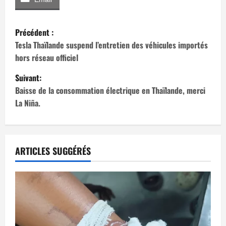
N
Précédent :
a
Tesla Thaïlande suspend l’entretien des véhicules importés
hors réseau officiel
v
Suivant:
i
Baisse de la consommation électrique en Thaïlande, merci
La Niña.
g
a
t
ARTICLES SUGGÉRÉS
i
o
n