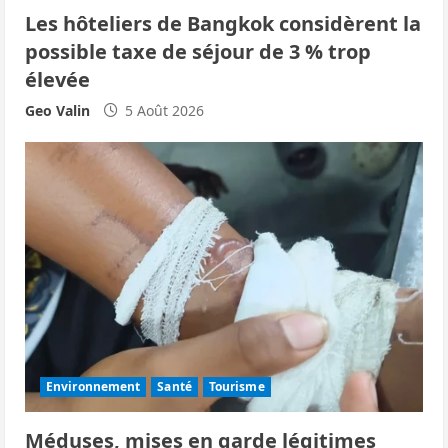
Les hôteliers de Bangkok considèrent la
t
possible taxe de séjour de 3 % trop
i
élevée
c
Geo Valin
5 Août 2026
l
e
Environnement
Santé
Tourisme
Méduses, mises en garde légitimes