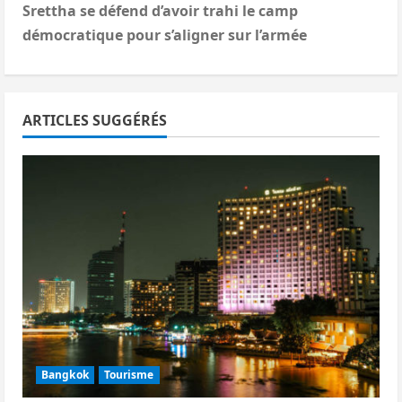
i
Srettha se défend d’avoir trahi le camp
démocratique pour s’aligner sur l’armée
g
a
ARTICLES SUGGÉRÉS
t
i
o
n
d
’
a
Bangkok
Tourisme
r