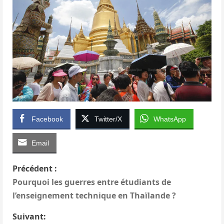
Facebook
Twitter/X
WhatsApp
Email
N
Précédent :
Pourquoi les guerres entre étudiants de
a
l’enseignement technique en Thaïlande ?
v
Suivant: