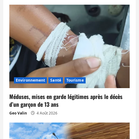
c
l
e
Environnement
Santé
Tourisme
Méduses, mises en garde légitimes après le décès
d’un garçon de 13 ans
Geo Valin
4 Août 2026