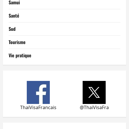
Samui
Santé
Sud
Tourisme
Vie pratique
ThaiVisaFrancais
@ThaiVisaFra