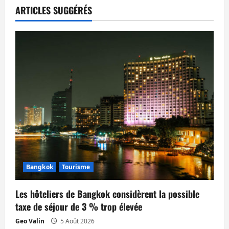
a
ARTICLES SUGGÉRÉS
t
i
o
n
d
’
a
Bangkok
Tourisme
r
Les hôteliers de Bangkok considèrent la possible
t
taxe de séjour de 3 % trop élevée
i
Geo Valin
5 Août 2026