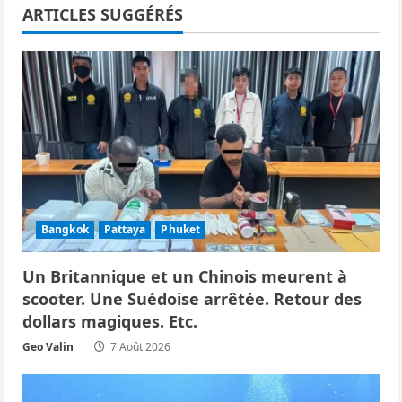
t
ARTICLES SUGGÉRÉS
i
o
n
d
’
Bangkok
Pattaya
Phuket
a
r
Un Britannique et un Chinois meurent à
scooter. Une Suédoise arrêtée. Retour des
t
dollars magiques. Etc.
i
Geo Valin
7 Août 2026
c