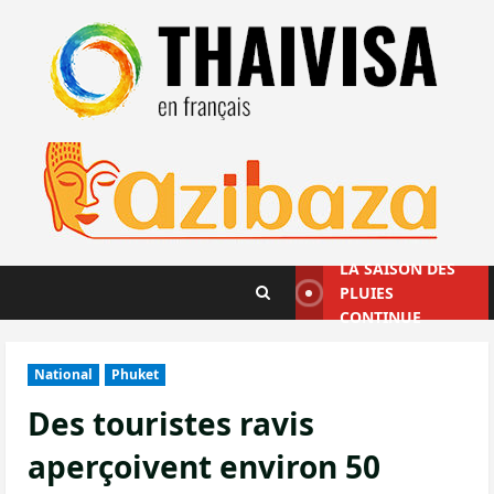
Aller
au
contenu
LA SAISON DES
PLUIES
CONTINUE
National
Phuket
Des touristes ravis
aperçoivent environ 50