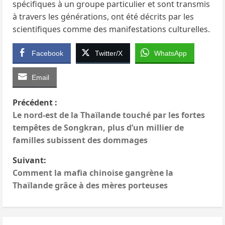
spécifiques à un groupe particulier et sont transmis
à travers les générations, ont été décrits par les
scientifiques comme des manifestations culturelles.
Facebook
Twitter/X
WhatsApp
Email
N
Précédent :
Le nord-est de la Thaïlande touché par les fortes
a
tempêtes de Songkran, plus d’un millier de
familles subissent des dommages
v
Suivant:
i
Comment la mafia chinoise gangrène la
Thaïlande grâce à des mères porteuses
g
a